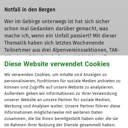
Notfall in den Bergen
Wer im Gebirge unterwegs ist hat sich sicher
schon mal Gedanken darüber gemacht, was
mache ich, wenn ein Unfall passiert? Mit dieser
Thematik haben sich letztes Wochenende
Teilnehmer aus drei Alpenvereinssektionen, TAK-
München, DAV-Gangkofen und DAV Dingolfing
Diese Website verwendet Cookies
befasst. Um den Kurs möglichst authentisch zu
gestalten traf man sich auf dem Rotwandhaus im
Wir verwenden Cookies, um Inhalte und Anzeigen zu
Mangfallgebirge. Zwei Ärzte, Klaus und Georg
personalisieren, Funktionen für soziale Medien anbieten zu
Landendinger leiteten den Kurs. Beide sind
können und Zugriffe auf unsere Website zu analysieren.
erfahren Bergsteiger und Georg ist bei der
Außerdem geben wir Informationen zu Ihrer Verwendung
Bergwacht aktiv, sie wissen also sehr genau,
unserer Website an unsere Partner für soziale Medien,
Werbung und Analysen weiter. Unsere Partner führen diese
worauf es bei einem Notfall in den Bergen
Informationen möglicherweise mit weiteren Daten
ankommt. Am ersten Tag lernte und übte man bei
zusammen, die Sie ihnen bereitgestellt haben oder die sie
herrlichem Sonnenschein im Gelände. Welche
im Rahmen Ihrer Nutzung der Dienste gesammelt haben.