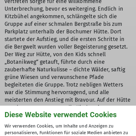
vertreten sorgte für eine willkommene
Unterbrechung, bevor es weiterging. Endlich in
Kitzbühel angekommen, schlängelte sich die
Gruppe auf einer schmalen Bergstraße bis zum
Parkplatz unterhalb der Bochumer Hütte. Dort
startete der Aufstieg, und die ersten Schritte in
die Bergwelt wurden voller Begeisterung gesetzt.
Der Weg zur Hütte, von den Kids schnell
„Botanikweg“ getauft, führte durch eine
zauberhafte Naturkulisse – dichte Wälder, saftig
grüne Wiesen und verwunschene Pfade
begleiteten die Gruppe. Trotz nebligen Wetters
war die Stimmung hervorragend, und alle
meisterten den Anstieg mit Bravour. Auf der Hütte
angekommen, genossen die Kinder eine
Diese Website verwendet Cookies
wohlverdiente Pause, bevor sie voller Energie die
Umgebung erkundeten.
Wir verwenden Cookies, um Inhalte und Anzeigen zu
Die kommenden Tage waren ein echtes Natur-
personalisieren, Funktionen für soziale Medien anbieten zu