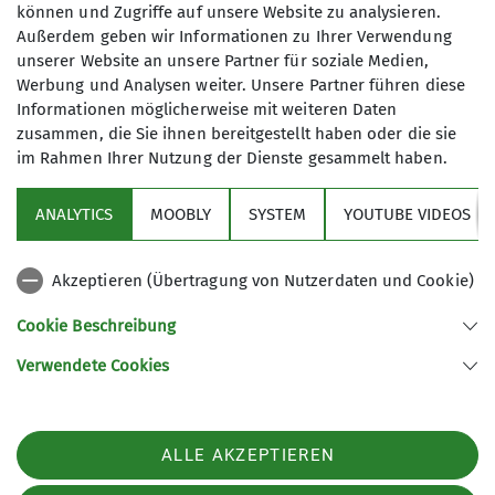
und Gemeinschaftserlebnis. Spiele,
können und Zugriffe auf unsere Website zu analysieren.
Erkundungstouren und das Miteinander standen
Außerdem geben wir Informationen zu Ihrer Verwendung
im Mittelpunkt. Ein besonderes Highlight war eine
unserer Website an unsere Partner für soziale Medien,
Werbung und Analysen weiter. Unsere Partner führen diese
große Gipfeltour bei strahlendem Sonnenschein.
Informationen möglicherweise mit weiteren Daten
Über mehrere Gipfel führte der Weg zum
zusammen, die Sie ihnen bereitgestellt haben oder die sie
beeindruckenden Torsee auf 2.000 Metern Höhe –
im Rahmen Ihrer Nutzung der Dienste gesammelt haben.
eine echte Herausforderung, die die Gruppe mit
viel Teamgeist meisterte.
ANALYTICS
MOOBLY
SYSTEM
YOUTUBE VIDEOS
Unterwegs wurden zahlreiche Pausen eingelegt,
um die traumhaften Ausblicke zu genießen und
den Kühen am Wegesrand zuzuschauen. Die
Akzeptieren (Übertragung von Nutzerdaten und Cookie)
Freude war riesig, als das erste Gipfelkreuz
Cookie Beschreibung
erreicht wurde, und die Kinder verewigten sich
stolz im Gipfelbuch. Ein Gipfel folgte dem
Verwendete Cookies
nächsten, und die Motivation wuchs, je näher sie
dem kristallklaren Bergsee kamen.
Am Torsee angekommen, waren alle überwältigt
ALLE AKZEPTIEREN
von der atemberaubenden Kulisse. Die warme