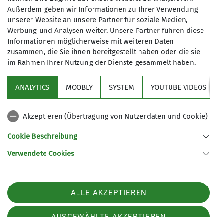
Der Samstag stand ganz im Zeichen der
Außerdem geben wir Informationen zu Ihrer Verwendung
Sicherheit. Bevor der erste Gipfel in Angriff
unserer Website an unsere Partner für soziale Medien,
genommen wurde, verwandelte sich das Gelände
Werbung und Analysen weiter. Unsere Partner führen diese
rund um die Hütte in ein Trainings­feld. Unter der
Informationen möglicherweise mit weiteren Daten
zusammen, die Sie ihnen bereitgestellt haben oder die sie
Leitung des erfahrenen Jugendleiters Christian
im Rahmen Ihrer Nutzung der Dienste gesammelt haben.
Kiermeier lernten die Teilnehmer den Umgang mit
dem LVS-Gerät (Lawinenverschüttetensuche).
ANALYTICS
MOOBLY
SYSTEM
YOUTUBE VIDEOS
„Sondie­ren und Schaufeln sieht einfacher aus, als
es ist – das geht richtig in die Arme!“, stellte einer
der Jugendlichen fest. Neben der Technik wurde
Akzeptieren (Übertragung von Nutzerdaten und Cookie)
auch theoretisches Wis­sen vermittelt: Wie
Cookie Beschreibung
beurteile ich das Gelände? Wo lauern Gefahren?
Und was sagt uns der Lawinenlagebericht?
Verwendete Cookies
Belohnt wurde die intensive Arbeit am
Nachmittag mit dem ersten Gipfelerfolg: Bei
besten Bedingungen erreichte die Gruppe die
ALLE AKZEPTIEREN
Rofanspitze (2.259 m). Der Blick über das
Wolkenmeer und die umliegenden Gipfel ließ die
AUSGEWÄHLTE AKZEPTIEREN