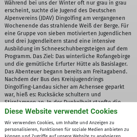
Während bei uns der Winter oft nur grau in grau
erscheint, suchte die Jugend des Deutschen
Alpenvereins (JDAV) Dingolfing am vergangenen
Wochenende das strah­lende Weiß der Berge. Für
eine Gruppe von sieben motivierten Jugendlichen
und drei Jugendleitern stand eine intensive
Ausbildung im Schneeschuhbergsteigen auf dem
Programm. Das Ziel: Das winterliche Rofangebirge
und die gemütliche Erfurter Hütte als Basislager.
Das Abenteuer begann bereits am Freitagabend.
Nachdem der Bus des Kreisju­gendrings
Dingolfing-Landau sicher am Achensee geparkt
war, hieß es: Rucksäcke schultern und
Stirnlampen an. In der Dunkelheit stapfte die
Gruppe den Berg hinauf. Das Ziel, die Erfurter
Diese Website verwendet Cookies
Hütte (1.834 m), empfing die Wanderer mit
Wir verwenden Cookies, um Inhalte und Anzeigen zu
wohliger Wärme, bevor alle erschöpft aber voller
personalisieren, Funktionen für soziale Medien anbieten zu
Vorfreude in die Lager fielen.
können und Zugriffe auf unsere Website zu analysieren.