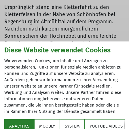
Ursprünglich stand eine Kletterfahrt zu den
Kletterfelsen in der Nähe von Schönhofen bei
Regensburg im Altmühltal auf dem Programm.
Nachdem nach kurzem morgendlichem
Sonnenschein der Hochnebel und eine leichte
Bewölkung wieder über uns herein brach,
Diese Website verwendet Cookies
mussten wir kurzfristig umdisponieren und wir
entschlossen uns mit den 13 Teilnehmern der
Wir verwenden Cookies, um Inhalte und Anzeigen zu
JDAV in die Kletterhalle nach Regensburg zu
personalisieren, Funktionen für soziale Medien anbieten zu
fahren.
können und Zugriffe auf unsere Website zu analysieren.
Außerdem geben wir Informationen zu Ihrer Verwendung
Diese Kletterhalle gehört zu den 50 größten
unserer Website an unsere Partner für soziale Medien,
Werbung und Analysen weiter. Unsere Partner führen diese
Kletterhallen in Deutschland mit ca. 1100m²
Informationen möglicherweise mit weiteren Daten
Kletterfläche. An den Wänden gibt es über 100
zusammen, die Sie ihnen bereitgestellt haben oder die sie
Routen, die in den verschiedensten
im Rahmen Ihrer Nutzung der Dienste gesammelt haben.
Schwierigkeitsgraden geschraubt sind. Der
Schwerpunkt liegt dabei im 5./6. Grad.
ANALYTICS
MOOBLY
SYSTEM
YOUTUBE VIDEOS