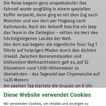
Die Reise begann ganz unspektakulär: Das
Fahrrad wurde sorgfältig in einem speziellen
Koffer verpackt, dann ging es mit dem Zug nach
München und von dort per Flugzeug nach
Kathmandu. Nach der Ankunft brachte ein Jeep
das Team in die Zielregion – mitten ins Herz des
höchstgelegenen Landes der Welt.
Von dort aus begann die eigentliche Tour: Tag 1
führte auf holprigen Pfaden durch den dichten
Urwald. Zwischen Bananenstauden und
blühendem Weihnachtsstern galt es, auf 32
Kilometern rund 1.000 Höhenmeter zu
überwinden – das Tagesziel war Chyamanche auf
1.435 Metern.
Am zweiten Tag startete die Gruppe um 8 Uhr
morgens. Ein Träger schleppte beeindruckende 40
Diese Website verwendet Cookies
Kilogramm Gepäck durch die Schlucht des
Marsyangdi, vorbei an donnernden Wasserfällen.
Wir verwenden Cookies, um Inhalte und Anzeigen zu