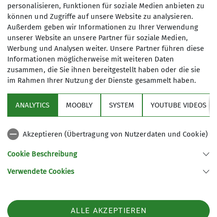
personalisieren, Funktionen für soziale Medien anbieten zu
Nach 17 Kilometern und 880 weiteren
können und Zugriffe auf unsere Website zu analysieren.
Höhenmetern erreichten sie das nächste
Außerdem geben wir Informationen zu Ihrer Verwendung
Etappenziel auf 2.200 Metern.
unserer Website an unsere Partner für soziale Medien,
Die folgenden Tage führten über Apfelplantagen,
Werbung und Analysen weiter. Unsere Partner führen diese
vorbei an Ziegenherden und durch
Informationen möglicherweise mit weiteren Daten
atemberaubende Landschaften. Am vierten Tag
zusammen, die Sie ihnen bereitgestellt haben oder die sie
dann der erste große Höhepunkt: Auf 3.800
im Rahmen Ihrer Nutzung der Dienste gesammelt haben.
Metern offenbarte sich der majestätische Blick
auf das Annapurna-Massiv.
ANALYTICS
MOOBLY
SYSTEM
YOUTUBE VIDEOS
Ein Ruhetag auf 4.000 Metern Höhe diente der
Akklimatisierung – ohne Fahrrad, nur wandernd.
Akzeptieren (Übertragung von Nutzerdaten und Cookie)
Tags darauf stand wieder ein Biketag auf dem
Programm: 10 Kilometer und 600 Höhenmeter auf
Cookie Beschreibung
schwindelerregender Höhe.
Verwendete Cookies
Am siebten Tag ging es weiter zum Basislager
Thorung Pedi auf 4.500 Metern, über lange
Hängebrücken und steile Pfade. Der achte Tag
ALLE AKZEPTIEREN
begann bereits um 4 Uhr früh – Ziel war der