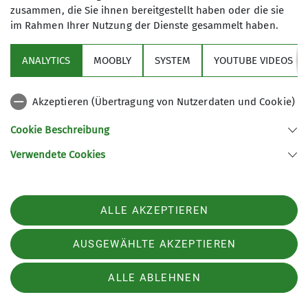
zusammen, die Sie ihnen bereitgestellt haben oder die sie
gelangen. Am Wegesrand wurden auch ein paar
im Rahmen Ihrer Nutzung der Dienste gesammelt haben.
Pilze gefunden. Die Speisen des neuen
Hüttenpächters mundeten allen Teilnehmern.
ANALYTICS
MOOBLY
SYSTEM
YOUTUBE VIDEOS
Über einen Rundkurs wurde nach Lindbergmühle
abgestiegen, um am Nachmittag in der Gaststätte
noch den Durst zu stillen. Der Falkensteinbus
Akzeptieren (Übertragung von Nutzerdaten und Cookie)
brachte die Wanderer wieder nach Zwiesel und
Cookie Beschreibung
mit der Bahn wurde der Heimatbahnhof wieder
erreicht. Trotz des sehr warmen Wetters wurde es
Verwendete Cookies
eine angenehme Wanderung, denn die Tour
verlief immer im Schatten
ALLE AKZEPTIEREN
AUSGEWÄHLTE AKZEPTIEREN
ALLE ABLEHNEN