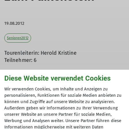
19.08.2012
Senioren2012
Tourenleiterin: Herold Kristine
Teilnehmer: 6
Diese Website verwendet Cookies
Der Deutsche Alpenverein hatte eine Wanderung
Wir verwenden Cookies, um Inhalte und Anzeigen zu
auf den Falkenstein ausgeschrieben. So nutzte
personalisieren, Funktionen für soziale Medien anbieten zu
die kleine Gruppe das Bayernticket und stieg in
können und Zugriffe auf unsere Website zu analysieren.
Zwiesel in den Falkensteinbus, um ab
Außerdem geben wir Informationen zu Ihrer Verwendung
Zwieslerwaldhaus über den kühlen Aufstieg
unserer Website an unsere Partner für soziale Medien,
Werbung und Analysen weiter. Unsere Partner führen diese
entlang des Steinbachfalles zum Kleinen und
Informationen möglicherweise mit weiteren Daten
Großen Falkenstein und zum Schutzhaus zu