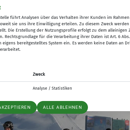
ls mit dem VS-Gerät geübt. Nachdem sich mittlerweil
g
gelassen. Es folgte ein Aufstieg Richtung Freimoserk
Stelle führt Analysen über das Verhalten ihrer Kunden im Rahmen
urden die letzten Tage abschließend besprochen. Alle
oweit sie uns ihre Einwilligung erteilen. Zu diesem Zweck werde
llt. Die Erstellung der Nutzungsprofile erfolgt zu dem alleinigen 
. Rechtsgrundlage für die Verarbeitung ihrer Daten ist Art. 6 Abs. 
n eigens bereitgestelltes System ein. Es werden keine Daten an D
erarbeitet.
Zweck
Analyse / Statistiken
AKZEPTIEREN
ALLE ABLEHNEN