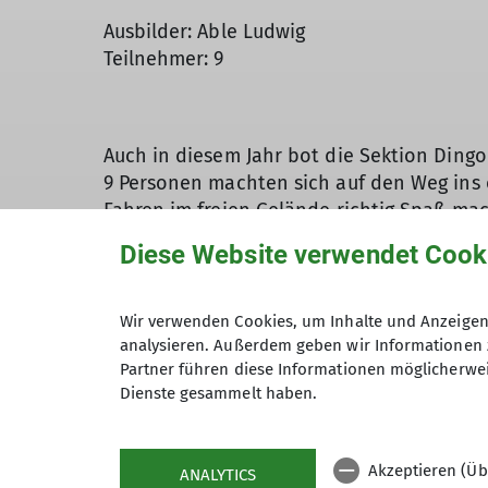
Ausbilder: Able Ludwig
Teilnehmer: 9
Auch in diesem Jahr bot die Sektion Dingo
9 Personen machten sich auf den Weg ins 
Fahren im freien Gelände richtig Spaß mac
Liftunterstützung, Sonnenschein und trau
Diese Website verwendet Cook
unverspurten Gelände stufenweise zu ver
Theorie gepaukt: Lawinenlagebericht, Umg
auf dem Programm. Zum Einstieg nahm man 
Wir verwenden Cookies, um Inhalte und Anzeigen 
und die VS-Geräte eingeschaltet. Es folgte
analysieren. Außerdem geben wir Informationen 
Partner führen diese Informationen möglicherwei
Erfahrungen mit der Spitzkehrentechnik zu
Dienste gesammelt haben.
Resterhöhe. Nach einigen hundert Höhenme
Tiefschneeabfahrt zur Geiselhochalm war 
über das Skitourengehen. Am dritten Tag w
Akzeptieren (Üb
ANALYTICS
entlang des Trattenbachs, dann durch dic