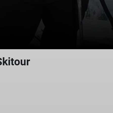
© Piste
Skitour