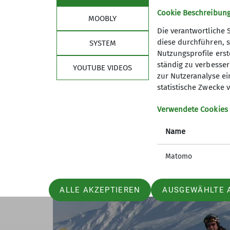
ausgegrabenen Schneeprofils wurde nochma
Cookie Beschreibun
MOOBLY
wurde der Plan mit dem Laubkogel fallen 
Die verantwortliche 
Gasthof Rechteck. Bei Kaffee und Kuchen w
diese durchführen, s
SYSTEM
nächsten Skitouren.
Nutzungsprofile erste
ständig zu verbessern
YOUTUBE VIDEOS
zur Nutzeranalyse ei
statistische Zwecke v
Verwendete Cookies
Name
Matomo
ALLE AKZEPTIEREN
AUSGEWÄHLTE 