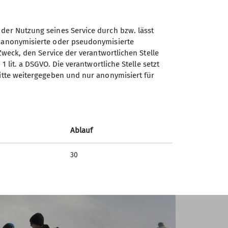
e ein starker Föhnsturm aufgebaut hatte,
opf und eine gemeinesame Abfahrt zum
 der Nutzung seines Service durch bzw. lässt
 Teilnehmer freuten sich auf ihre
n anonymisierte oder pseudonymisierte
Zweck, den Service der verantwortlichen Stelle
1 lit. a DSGVO. Die verantwortliche Stelle setzt
ritte weitergegeben und nur anonymisiert für
Ablauf
30