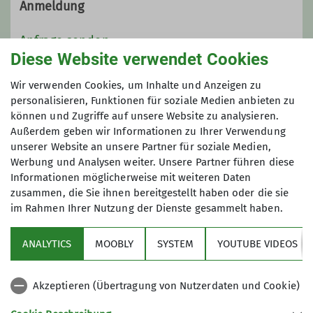
Anmeldung
Kontakt aufnehmen
Anfrage senden
Diese Website verwendet Cookies
Ämter
Maximale Teilnehmeranzahl
Wir verwenden Cookies, um Inhalte und Anzeigen zu
personalisieren, Funktionen für soziale Medien anbieten zu
Vereinschronik
Organisator
können und Zugriffe auf unsere Website zu analysieren.
10
Außerdem geben wir Informationen zu Ihrer Verwendung
unserer Website an unsere Partner für soziale Medien,
Werbung und Analysen weiter. Unsere Partner führen diese
Informationen möglicherweise mit weiteren Daten
zusammen, die Sie ihnen bereitgestellt haben oder die sie
im Rahmen Ihrer Nutzung der Dienste gesammelt haben.
Sektion
ANALYTICS
MOOBLY
SYSTEM
YOUTUBE VIDEOS
Bundesverband
Akzeptieren (Übertragung von Nutzerdaten und Cookie)
Service