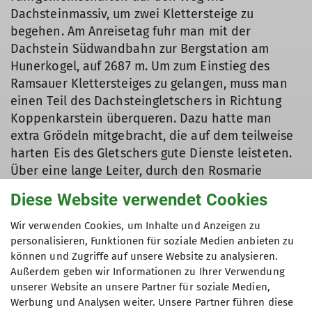
Dachsteinmassiv, um zwei Klettersteige zu
begehen. Am Anreisetag fuhr man mit der
Dachstein Südwandbahn zur Bergstation am
Hunerkogel, auf 2687 m. Um zum Einstieg des
Ramsauer Klettersteiges zu gelangen, muss man
einen Teil des Dachsteingletschers in Richtung
Koppenkarstein überqueren. Dazu hatte man
extra Grödeln mitgebracht, die auf dem teilweise
harten Eis des Gletschers gute Dienste leisteten.
Über eine lange Leiter, durch den Rosmarie
Stollen und über den Walchersteig erreichte man
Diese Website verwendet Cookies
den Edelgries Gletscher. 2015 wurde von uns
dieser Gletscher noch mit Grödeln überquert,
Wir verwenden Cookies, um Inhalte und Anzeigen zu
diesmal musste man sich an einem Seil über
personalisieren, Funktionen für soziale Medien anbieten zu
Blockgelände zum Rest, einem mickrigen
können und Zugriffe auf unsere Website zu analysieren.
Außerdem geben wir Informationen zu Ihrer Verwendung
Schneefeld, hinunterhangeln.
unserer Website an unsere Partner für soziale Medien,
Gemütliche Brotzeit an der Edelgrieshöhe
Werbung und Analysen weiter. Unsere Partner führen diese