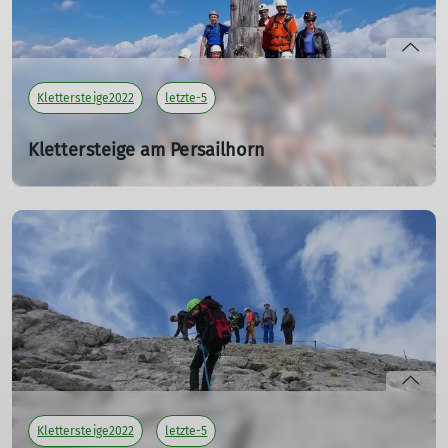
Klettersteige2022
letzte-5
Klettersteige am Persailhorn
vom 23.07. bis 24.07.2022
23.07.2022
Tourenleiter: Georg Maier, Ernst Konrad
Teilnehmer: 7
mehr erfahren
Klettersteige2022
letzte-5