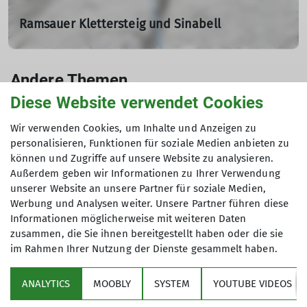
Ramsauer Klettersteig und Sinabell
vom 03.09. bis 04.09.2022
03.09.2022
Andere Themen
Tourenleiter: Georg Maier, Ernst Konrad
Teilnehmer: 8
Diese Website verwendet Cookies
Ausbildungen2022
Bergsteigen2022
Biken2022
Wir verwenden Cookies, um Inhalte und Anzeigen zu
mehr erfahren
personalisieren, Funktionen für soziale Medien anbieten zu
Hochtouren2022
Jugend2022
Klettern2022
können und Zugriffe auf unsere Website zu analysieren.
Schneeschuhtouren2022
Senioren2022
Skitouren2022
Außerdem geben wir Informationen zu Ihrer Verwendung
unserer Website an unsere Partner für soziale Medien,
Wandern2022
letzte-5
Werbung und Analysen weiter. Unsere Partner führen diese
Informationen möglicherweise mit weiteren Daten
zusammen, die Sie ihnen bereitgestellt haben oder die sie
im Rahmen Ihrer Nutzung der Dienste gesammelt haben.
Sektion
ANALYTICS
MOOBLY
SYSTEM
YOUTUBE VIDEOS
Bundesverband