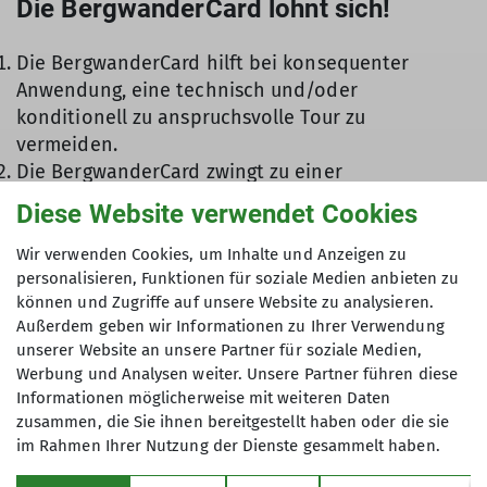
Die BergwanderCard lohnt sich!
Die BergwanderCard hilft bei konsequenter
Anwendung, eine technisch und/oder
konditionell zu anspruchsvolle Tour zu
vermeiden.
Die BergwanderCard zwingt zu einer
genauen Tourenplanung: Ist der Weg ein
Diese Website verwendet Cookies
„schwerer“ Bergweg? Wo kann ich das in
Erfahrung bringen? Wie trittsicher bin ich? Wie
Wir verwenden Cookies, um Inhalte und Anzeigen zu
personalisieren, Funktionen für soziale Medien anbieten zu
viel Zeit muss ich für die Tour veranschlagen? Wie
können und Zugriffe auf unsere Website zu analysieren.
viel konditionelle Reserve habe ich noch bei der
Außerdem geben wir Informationen zu Ihrer Verwendung
Tour?
unserer Website an unsere Partner für soziale Medien,
Werbung und Analysen weiter. Unsere Partner führen diese
Informationen möglicherweise mit weiteren Daten
zusammen, die Sie ihnen bereitgestellt haben oder die sie
im Rahmen Ihrer Nutzung der Dienste gesammelt haben.
Sektion