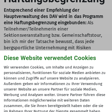
Entsprechend einer Empfehlung der
Hauptverwaltung des DAV wird in das Programm
eine Haftungsbegrenzung eingebunden:
Als
Teilnehmer/Teilnehmerin einer
Sektionsveranstaltung bzw. Gemeinschaftstour,
bin ich mir der Tatsache bewusst, dass jede
bergsportliche Unternehmung mit Risiken
verbunden ist, die sich nicht vollständig
Diese Website verwendet Cookies
ausschließen lassen. Ich erkenne daher an, dass
die Sektion Dingolfing und ihre verantwortlichen
Wir verwenden Cookies, um Inhalte und Anzeigen zu
ehrenamtlichen Kurs- und Tourenleiter/innen -
personalisieren, Funktionen für soziale Medien anbieten zu
können und Zugriffe auf unsere Website zu analysieren.
soweit gesetzlich zulässig - von jeglicher Haftung,
Außerdem geben wir Informationen zu Ihrer Verwendung
sowohl dem Grunde wie auch der Höhe nach,
unserer Website an unsere Partner für soziale Medien,
freigestellt werden, die über den im Rahmen der
Werbung und Analysen weiter. Unsere Partner führen diese
Mitgliedschaft im DAV sowie für die
Informationen möglicherweise mit weiteren Daten
ehrenamtliche Tätigkeit bestehenden
zusammen, die Sie ihnen bereitgestellt haben oder die sie
Versicherungsschutz hinausgeht. Dies gilt nicht
im Rahmen Ihrer Nutzung der Dienste gesammelt haben.