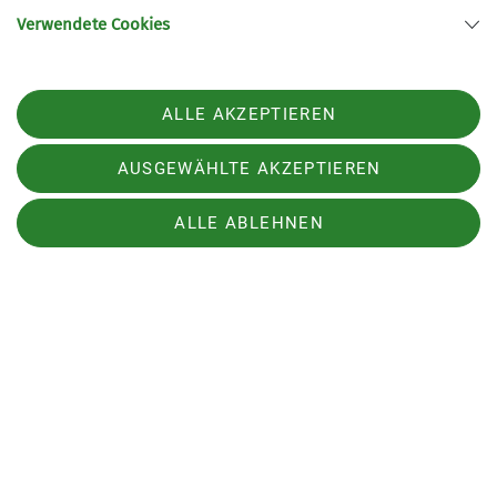
Verwendete Cookies
Sektion
ALLE AKZEPTIEREN
Bundesverband
AUSGEWÄHLTE AKZEPTIEREN
Service
ALLE ABLEHNEN
Sektion Dingolfing des Deutschen Alpenvereins e.V.
Am Gries 23
94419 Reisbach/Englmannsberg
Telefon +498734938842
Kontakt
Impressum
Datenschutz
Datenschutz-Einstellungen