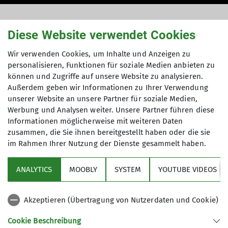
Diese Website verwendet Cookies
Hüttenpatenschaften
Wir verwenden Cookies, um Inhalte und Anzeigen zu
personalisieren, Funktionen für soziale Medien anbieten zu
Da der DAV Dingolfing keine eigene Hütte betreibt
können und Zugriffe auf unsere Website zu analysieren.
aber bei Touren Hütten anderer Sektion nutzt,
Außerdem geben wir Informationen zu Ihrer Verwendung
gibt es eine
Hüttenumlage
, die im
unserer Website an unsere Partner für soziale Medien,
Werbung und Analysen weiter. Unsere Partner führen diese
Mitgliedsbeitrag der Sektion enthalten ist. Dieser
Informationen möglicherweise mit weiteren Daten
Betrag geht zu gleichen Teilen an die Sektion
zusammen, die Sie ihnen bereitgestellt haben oder die sie
Landshut
und
Straubing
im Rahmen Ihrer Nutzung der Dienste gesammelt haben.
Geraer Hütte
ANALYTICS
MOOBLY
SYSTEM
YOUTUBE VIDEOS
Straubinger Haus
Akzeptieren (Übertragung von Nutzerdaten und Cookie)
Cookie Beschreibung