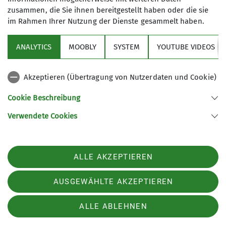
Rundwanderung auf den
zusammen, die Sie ihnen bereitgestellt haben oder die sie
Farrenpoint
im Rahmen Ihrer Nutzung der Dienste gesammelt haben.
01.07.2026
Kondition
ANALYTICS
MOOBLY
SYSTEM
YOUTUBE VIDEOS
Technik
Akzeptieren (Übertragung von Nutzerdaten und Cookie)
Status
frei
Organisation
Marlene
Cookie Beschreibung
Killesreiter
Verwendete Cookies
Details
ALLE AKZEPTIEREN
Watzmann Expedition (5 Tage)
AUSGEWÄHLTE AKZEPTIEREN
04.07.2026
ALLE ABLEHNEN
Kondition