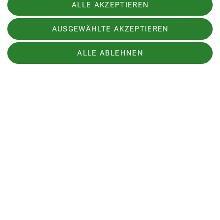
ALLE AKZEPTIEREN
AUSGEWÄHLTE AKZEPTIEREN
Martin Neugebauer
Jugendleiter
ALLE ABLEHNEN
01516 7135321
Anfrage senden
Ein paar Eindrücke zu
unserem Training