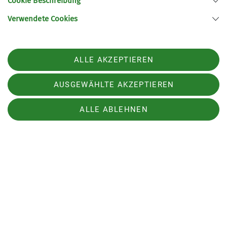
Cookie Beschreibung
Verwendete Cookies
Ein paar Eindrücke zu
unserem Training
ALLE AKZEPTIEREN
AUSGEWÄHLTE AKZEPTIEREN
ALLE ABLEHNEN