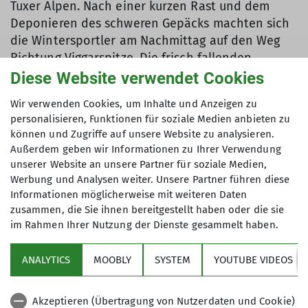
Tuxer Alpen. Nach einer kurzen Rast und dem
Deponieren des schweren Gepäcks machten sich
die Wintersportler am Nachmittag auf den Weg
Richtung Viggarspitze. Die frisch fallenden
Flocken raubten zeitweise den Blick, ließen aber
Diese Website verwendet Cookies
auch unberührte Natur in ihrer vollen Pracht
Wir verwenden Cookies, um Inhalte und Anzeigen zu
bewundern. Es war der ideale Auftakt, um die
personalisieren, Funktionen für soziale Medien anbieten zu
Beine für den nächsten Tag locker zu machen.
können und Zugriffe auf unsere Website zu analysieren.
Nach einem kräftigen Frühstück hieß es:
Außerdem geben wir Informationen zu Ihrer Verwendung
Schneeschuhe anziehen, direkt vor der Hüttentür.
unserer Website an unsere Partner für soziale Medien,
Die Bedingungen waren optisch ein Traum –
Werbung und Analysen weiter. Unsere Partner führen diese
blauer Himmel, kein Wind, doch die Natur mahnte
Informationen möglicherweise mit weiteren Daten
zusammen, die Sie ihnen bereitgestellt haben oder die sie
die Schneeschuhgeher zur Vorsicht. Von der
im Rahmen Ihrer Nutzung der Dienste gesammelt haben.
Hütte aus stapften die Tourengeher zunächst auf
einen Steilhang im Zirbenwald. Ab hier wurde der
ANALYTICS
MOOBLY
SYSTEM
YOUTUBE VIDEOS
Schnee tiefer und die Spurarbeit mühsamer.
Oberhalb der Waldgrenze erreichte man
schließlich ein weitläufiges Plateau und die
Akzeptieren (Übertragung von Nutzerdaten und Cookie)