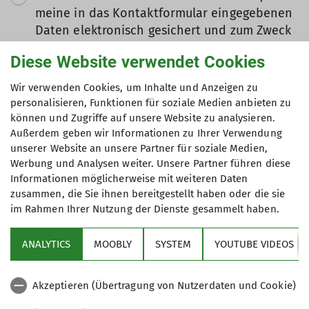
meine in das Kontaktformular eingegebenen
Daten elektronisch gesichert und zum Zweck
der Kontaktaufnahme verarbeitet und
Diese Website verwendet Cookies
genutzt werden. Mir ist bekannt, dass ich
meine Einwilligung jederzeit wiederrufen
Wir verwenden Cookies, um Inhalte und Anzeigen zu
kann. *
personalisieren, Funktionen für soziale Medien anbieten zu
können und Zugriffe auf unsere Website zu analysieren.
Außerdem geben wir Informationen zu Ihrer Verwendung
Mit (*) markierte Felder
unserer Website an unsere Partner für soziale Medien,
Absenden
sind Pflichtfelder
Werbung und Analysen weiter. Unsere Partner führen diese
Informationen möglicherweise mit weiteren Daten
zusammen, die Sie ihnen bereitgestellt haben oder die sie
im Rahmen Ihrer Nutzung der Dienste gesammelt haben.
Sektion
ANALYTICS
MOOBLY
SYSTEM
YOUTUBE VIDEOS
Bundesverband
Akzeptieren (Übertragung von Nutzerdaten und Cookie)
Service