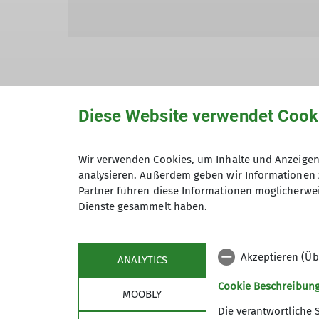
Diese Website verwendet Cook
Hiermit bestätige ich die Kenntnisna
Wir verwenden Cookies, um Inhalte und Anzeigen 
Hiermit erkläre ich mich einverstand
analysieren. Außerdem geben wir Informationen 
Zweck der Kontaktaufnahme verarbeite
Partner führen diese Informationen möglicherwei
*
Dienste gesammelt haben.
Mit (*) markierte Felder sind Pflichtfelder
Akzeptieren (Üb
ANALYTICS
Cookie Beschreibun
MOOBLY
Die verantwortliche 