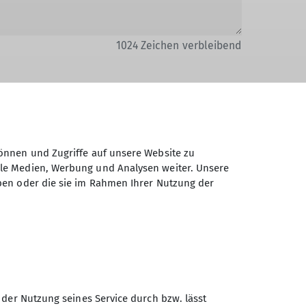
1024
Zeichen verbleibend
önnen und Zugriffe auf unsere Website zu
Daten elektronisch gesichert und zum
ale Medien, Werbung und Analysen weiter. Unsere
 Einwilligung jederzeit wiederrufen kann.
ben oder die sie im Rahmen Ihrer Nutzung der
Absenden
 der Nutzung seines Service durch bzw. lässt