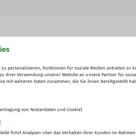
ies
hme der Datenschutzerklärung *
zu personalisieren, Funktionen für soziale Medien anbieten zu k
en, dass meine in das Kontaktformular eingegebenen 
zu Ihrer Verwendung unserer Website an unsere Partner für sozi
t und genutzt werden. Mir ist bekannt, dass ich meine
se mit weiteren Daten zusammen, die Sie ihnen bereitgestellt ha
ertragung von Nutzerdaten und Cookie)
g
Stelle führt Analysen über das Verhalten ihrer Kunden im Rahmen