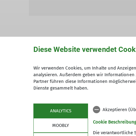
Diese Website verwendet Cook
Hiermit bestätige ich die Kenntnisna
Wir verwenden Cookies, um Inhalte und Anzeigen 
Hiermit erkläre ich mich einverstand
analysieren. Außerdem geben wir Informationen 
Zweck der Kontaktaufnahme verarbeite
Partner führen diese Informationen möglicherwei
*
Dienste gesammelt haben.
Mit (*) markierte Felder sind Pflichtfelder
Akzeptieren (Üb
ANALYTICS
Cookie Beschreibun
MOOBLY
Die verantwortliche 