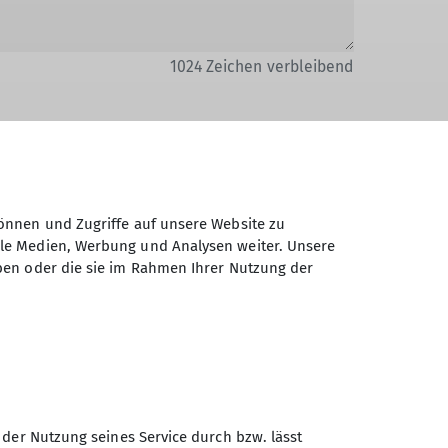
1024
Zeichen verbleibend
önnen und Zugriffe auf unsere Website zu
Daten elektronisch gesichert und zum
ale Medien, Werbung und Analysen weiter. Unsere
 Einwilligung jederzeit wiederrufen kann.
ben oder die sie im Rahmen Ihrer Nutzung der
Absenden
 der Nutzung seines Service durch bzw. lässt