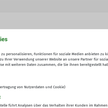
ies
hme der Datenschutzerklärung *
zu personalisieren, Funktionen für soziale Medien anbieten zu k
en, dass meine in das Kontaktformular eingegebenen 
zu Ihrer Verwendung unserer Website an unsere Partner für sozi
t und genutzt werden. Mir ist bekannt, dass ich meine
se mit weiteren Daten zusammen, die Sie ihnen bereitgestellt ha
ertragung von Nutzerdaten und Cookie)
g
Stelle führt Analysen über das Verhalten ihrer Kunden im Rahmen