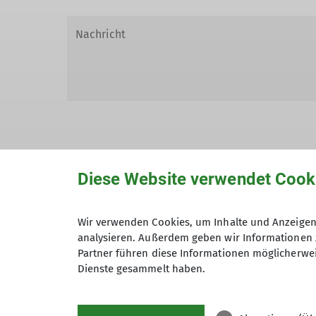
Diese Website verwendet Cook
Hiermit bestätige ich die Kenntnisna
Wir verwenden Cookies, um Inhalte und Anzeigen 
Hiermit erkläre ich mich einverstand
analysieren. Außerdem geben wir Informationen 
Zweck der Kontaktaufnahme verarbeite
Partner führen diese Informationen möglicherwei
*
Dienste gesammelt haben.
Mit (*) markierte Felder sind Pflichtfelder