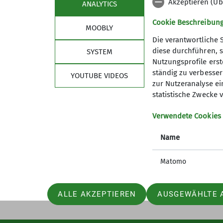
Akzeptieren (Üb
ANALYTICS
Cookie Beschreibun
MOOBLY
Die verantwortliche 
diese durchführen, s
SYSTEM
Nutzungsprofile erste
ständig zu verbessern
Sektion
Bun
YOUTUBE VIDEOS
zur Nutzeranalyse ei
statistische Zwecke v
Mitglied werden
Versich
Eigene Daten ändern
Sicherhe
Verwendete Cookies
Mitgliedschaft kündigen
DAV Pan
Satzung
DAV Pan
Name
Ehrenmitglieder
Leitbild
Hüttenpatenschaften
Matomo
Kontaktformulare
Internes
ALLE AKZEPTIEREN
AUSGEWÄHLTE 