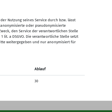
 der Nutzung seines Service durch bzw. lässt
n anonymisierte oder pseudonymisierte
Sektion Dingolfing des
Zweck, den Service der verantwortlichen Stelle
Deutschen Alpenvereins e.V.
1 lit. a DSGVO. Die verantwortliche Stelle setzt
ritte weitergegeben und nur anonymisiert für
Am Gries 23
94419 Reisbach/Englmannsberg
Telefon +498734938842
Ablauf
Kontakt
30