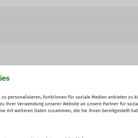
ies
hme der Datenschutzerklärung *
zu personalisieren, Funktionen für soziale Medien anbieten zu k
en, dass meine in das Kontaktformular eingegebenen 
zu Ihrer Verwendung unserer Website an unsere Partner für sozi
t und genutzt werden. Mir ist bekannt, dass ich meine
se mit weiteren Daten zusammen, die Sie ihnen bereitgestellt ha