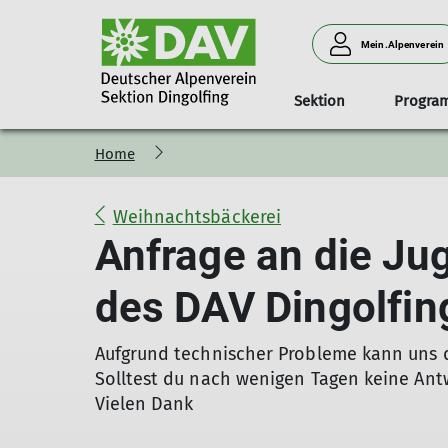
Mein.Alpenverein
Sektion
Progra
Home
Sommertouren
Wandern
Jahresprogramm
Routen
Vorstand
Jahresprogramm
Trainer
Bergsteigen
Kletterkurse
Wintertouren
Aktuelles
Klettergruppen
Hochtouren
Ausbildunge
Eintrittsprei
Mitg
Sc
Kl
W
Wandern
Winterwandern
Gruppe Montag 1
Weihnachtsbäckerei
Bergsteigen
Schneeschuhtouren
Gruppe Montag 2
Anfrage an die Jug
Hochtouren
Skitouren
Gruppe Freitag
Klettern
Skihochtouren
Gruppe Samstag
des DAV Dingolfin
Klettersteig
Winterbergsteigen
Biken
Aufgrund technischer Probleme kann uns de
Solltest du nach wenigen Tagen keine Antw
Vielen Dank