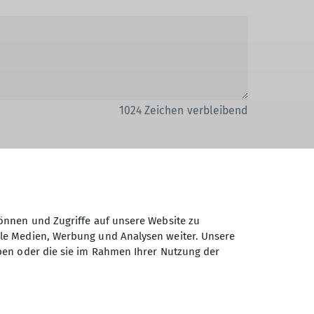
1024
Zeichen verbleibend
önnen und Zugriffe auf unsere Website zu
Daten elektronisch gesichert und zum
ale Medien, Werbung und Analysen weiter. Unsere
 Einwilligung jederzeit wiederrufen kann.
ben oder die sie im Rahmen Ihrer Nutzung der
Absenden