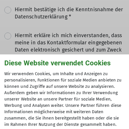
Hiermit bestätige ich die Kenntnisnahme der
Datenschutzerklärung *
Hiermit erkläre ich mich einverstanden, dass
meine in das Kontaktformular eingegebenen
Daten elektronisch gesichert und zum Zweck
der Kontaktaufnahme verarbeitet und
Diese Website verwendet Cookies
genutzt werden. Mir ist bekannt, dass ich
meine Einwilligung jederzeit wiederrufen
Wir verwenden Cookies, um Inhalte und Anzeigen zu
kann. *
personalisieren, Funktionen für soziale Medien anbieten zu
können und Zugriffe auf unsere Website zu analysieren.
Außerdem geben wir Informationen zu Ihrer Verwendung
Mit (*) markierte Felder
unserer Website an unsere Partner für soziale Medien,
Absenden
sind Pflichtfelder
Werbung und Analysen weiter. Unsere Partner führen diese
Informationen möglicherweise mit weiteren Daten
zusammen, die Sie ihnen bereitgestellt haben oder die sie
im Rahmen Ihrer Nutzung der Dienste gesammelt haben.