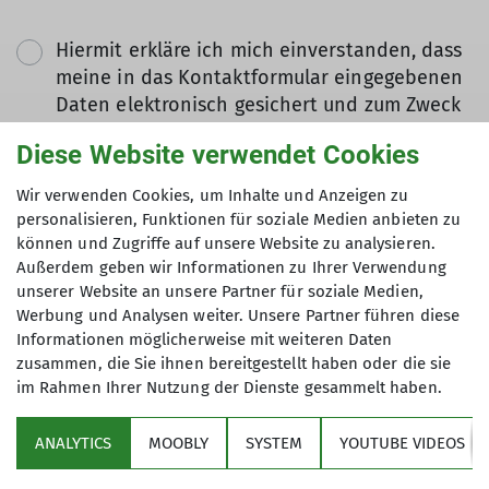
Hiermit erkläre ich mich einverstanden, dass
meine in das Kontaktformular eingegebenen
Daten elektronisch gesichert und zum Zweck
der Kontaktaufnahme verarbeitet und
Diese Website verwendet Cookies
genutzt werden. Mir ist bekannt, dass ich
meine Einwilligung jederzeit wiederrufen
Wir verwenden Cookies, um Inhalte und Anzeigen zu
kann. *
personalisieren, Funktionen für soziale Medien anbieten zu
können und Zugriffe auf unsere Website zu analysieren.
Außerdem geben wir Informationen zu Ihrer Verwendung
Mit (*) markierte Felder
unserer Website an unsere Partner für soziale Medien,
Absenden
sind Pflichtfelder
Werbung und Analysen weiter. Unsere Partner führen diese
Informationen möglicherweise mit weiteren Daten
zusammen, die Sie ihnen bereitgestellt haben oder die sie
im Rahmen Ihrer Nutzung der Dienste gesammelt haben.
Sektion
ANALYTICS
MOOBLY
SYSTEM
YOUTUBE VIDEOS
Bundesverband