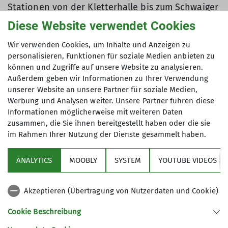
Stationen von der Kletterhalle bis zum Schwaiger
Bierstüberl in der Kreuzstrasse. Die Schnitzeljagd
Diese Website verwendet Cookies
war sehr abwechselungsreich gestaltet. So
mussten Wissens-, Rätsel und Scherzaufgaben,
Wir verwenden Cookies, um Inhalte und Anzeigen zu
personalisieren, Funktionen für soziale Medien anbieten zu
sowie Gesangs-, Reim- und Tanzeinlagen bewältigt
können und Zugriffe auf unsere Website zu analysieren.
werden um den Hinweis für die nächste Station
Außerdem geben wir Informationen zu Ihrer Verwendung
zu erhalten. Die jeweiligen Stationen wurden bei
unserer Website an unsere Partner für soziale Medien,
Lösung der Aufgabe genannt, mussten dann aber
Werbung und Analysen weiter. Unsere Partner führen diese
auch teilweise anhand vom Stadtplan gefunden
Informationen möglicherweise mit weiteren Daten
und angesteuert werden. Am Anfang war die
zusammen, die Sie ihnen bereitgestellt haben oder die sie
Mädchengruppe klar in Führung. Aber aber
im Rahmen Ihrer Nutzung der Dienste gesammelt haben.
Station 7 holte die Jungenmannschaft soviel Zeit
auf, dass man Ende die Jungs die Führung
ANALYTICS
MOOBLY
SYSTEM
YOUTUBE VIDEOS
übernahmen und die Schnitzeljagd für sich
entscheiden konnten.
Akzeptieren (Übertragung von Nutzerdaten und Cookie)
Am Ziel gab es dann für alle eine riesig grosse
Portion Currywurst mit Pommes. Gestärkt traten
Cookie Beschreibung
die Jugendlichen ihren Rückweg in die