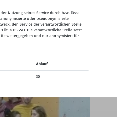
d wurde noch über die ein oder andere
s wieder einiges einfallen lassen. So wird
 der Nutzung seines Service durch bzw. lässt
ugend II freuen sich über rege Teilnahme
n anonymisierte oder pseudonymisierte
Zweck, den Service der verantwortlichen Stelle
1 lit. a DSGVO. Die verantwortliche Stelle setzt
ritte weitergegeben und nur anonymisiert für
Ablauf
30