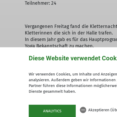
Teilnehmer: 24
Vergangenen Freitag fand die Kletternacht
Kletterinnen die sich in der Halle trafen.
In diesem Jahr gab es für das Hauptprogr
Yoga Bekanntschaft zu machen.
Yoga ist ein Jahrtausende alte indische
Diese Website verwendet Cook
Klettertraining. Beim Fitwerden in Yoga g
und Beweglichkeit zu verbessern und die 
den Teilnehmern einfühlsam, aber durchau
Wir verwenden Cookies, um Inhalte und Anzeigen 
anfänglichem Misstrauen stellten die Meis
analysieren. Außerdem geben wir Informationen 
die Trainerin mit großem Applaus verabsc
Partner führen diese Informationen möglicherwei
musste.
Dienste gesammelt haben.
Währenddessen besorgten ein paar andere 
Dieser wurde sehr unterschiedlich gestalt
Akzeptieren (Üb
sich bei Spielen, Musik oder in Gesprächs
ANALYTICS