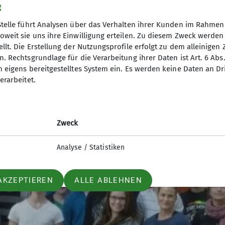
am die Kletterhalle und den Jugendraum. Anschließen
g
 Jahr 2013 haben sich die Jugendleiter mit ihren Team
Stelle führt Analysen über das Verhalten ihrer Kunden im Rahmen
langweilig werden und die Leiter der Freitagskletterj
oweit sie uns ihre Einwilligung erteilen. Zu diesem Zweck werde
llt. Die Erstellung der Nutzungsprofile erfolgt zu dem alleinigen 
. Rechtsgrundlage für die Verarbeitung ihrer Daten ist Art. 6 Abs. 
n eigens bereitgestelltes System ein. Es werden keine Daten an D
erarbeitet.
Zweck
Analyse / Statistiken
AKZEPTIEREN
ALLE ABLEHNEN