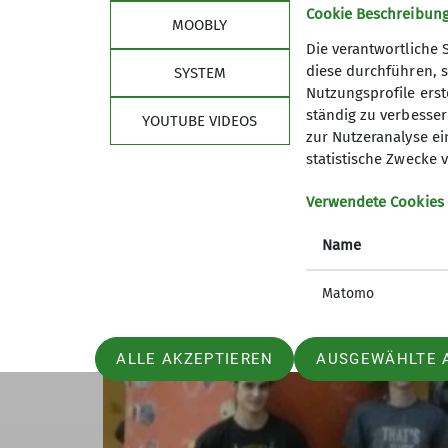
Nach dem Frühstück reinigte man gemeins
Cookie Beschreibun
MOOBLY
geplante Ausfahrt gesprochen. Denn für das
Die verantwortliche 
es auch in den nächsten 12 Monaten nicht 
diese durchführen, s
SYSTEM
bei den Ausfahrten der Jugendgruppe.
Nutzungsprofile erste
ständig zu verbessern
YOUTUBE VIDEOS
zur Nutzeranalyse ei
statistische Zwecke v
Verwendete Cookies
Name
Matomo
ALLE AKZEPTIEREN
AUSGEWÄHLTE 