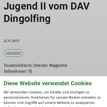
Jugend II vom DAV
Dingolfing
22.11.2013
Jugend2013
Tourenleiterin: Drexler Magarete
Teilnehmer: 15
Diese Website verwendet Cookies
Am 22.11.2013 fand die diesjährige Kletternacht
Wir verwenden Cookies, um Inhalte und Anzeigen zu
personalisieren, Funktionen für soziale Medien anbieten zu
der Jugendgruppe II vom DAV Dingolfing statt. Mit
können und Zugriffe auf unsere Website zu analysieren.
den Jugendleitern trafen sich 15 Kletterer und