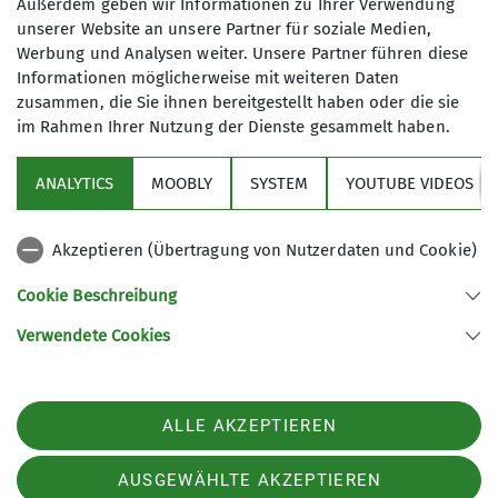
Außerdem geben wir Informationen zu Ihrer Verwendung
Kletterinnen in der Halle.
unserer Website an unsere Partner für soziale Medien,
Nach dem normalen Training, allerdings mit
Werbung und Analysen weiter. Unsere Partner führen diese
einem ungewöhnlichem Aufwärmspiel : dem
Informationen möglicherweise mit weiteren Daten
"Mattenlaufen", gab es für alle eine ordentliche
zusammen, die Sie ihnen bereitgestellt haben oder die sie
warme Brotzeit.
im Rahmen Ihrer Nutzung der Dienste gesammelt haben.
So gestärkt wurde das Überraschungsprogramm:
Intensivreinigung Jugendraum und Boulderblock,
ANALYTICS
MOOBLY
SYSTEM
YOUTUBE VIDEOS
von allen doch sehr positiv aufgenommen.
Im Handumdrehen waren die Aufgaben verteilt
Akzeptieren (Übertragung von Nutzerdaten und Cookie)
und neben den deutlichen Putzerfolgen hatten
alle auch sehr viel Spaß in den nächsten 1,5
Cookie Beschreibung
Stunden.
Verwendete Cookies
Nach vollbrachter TAT übersiedelte der Großteil
der JDAV-ler noch in eine Dingolfinger
Szenekneipe um gemeinsam noch ein bisschen
ALLE AKZEPTIEREN
abzufeiern.
AUSGEWÄHLTE AKZEPTIEREN