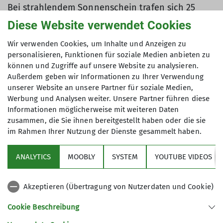
Bei strahlendem Sonnenschein trafen sich 25
DAV'ler von knapp drei bis über 50 Jahren um das
Diese Website verwendet Cookies
Gottfriedinger Gries entlang von kleinen Bächen
zu durchstreifen. Um aus der Wanderung auch ein
Wir verwenden Cookies, um Inhalte und Anzeigen zu
personalisieren, Funktionen für soziale Medien anbieten zu
Abenteuer zu machen wurden als Hindernisse
können und Zugriffe auf unsere Website zu analysieren.
Schilf, Gestrüpp und 19 Bachüberquerungen
Außerdem geben wir Informationen zu Ihrer Verwendung
eingebaut. Die meisten Brücken bestanden
unserer Website an unsere Partner für soziale Medien,
jedoch aus umgefallenen Bäumen oder den
Werbung und Analysen weiter. Unsere Partner führen diese
mitgebrachten Leitern, so dass die Überquerung
Informationen möglicherweise mit weiteren Daten
nicht ganz einfach war. Dies zeigte sich auch
zusammen, die Sie ihnen bereitgestellt haben oder die sie
darin, dass einige Abenteurer unfeiwilligen
im Rahmen Ihrer Nutzung der Dienste gesammelt haben.
Wasserkontakt hatten. Auch die Technik
"Bachüberquerung mit Leitern" musste erst
ANALYTICS
MOOBLY
SYSTEM
YOUTUBE VIDEOS
erlernt werden. Durch selbstlosen Einsatz eines
Teilnehmers wurde auch dieses Problem gelöst.
Akzeptieren (Übertragung von Nutzerdaten und Cookie)
Zur Brotzeit waren am Gerner Weiher Getränke
bereitgestellt. Nachdem sich alle gestärkt hatten,
Cookie Beschreibung
wurde als Highlight der Mühlbach mittels einer