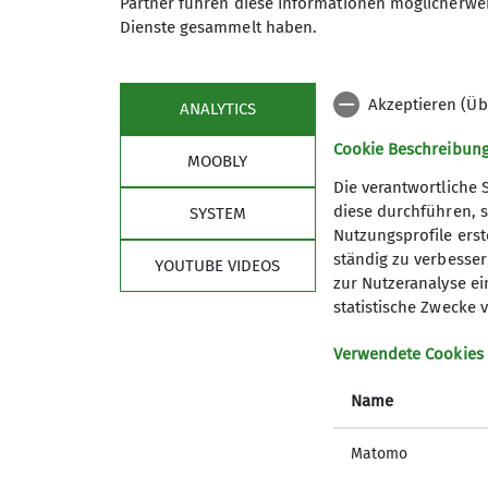
Partner führen diese Informationen möglicherwei
angenehm schattig. Auf dem weiteren Ver
Dienste gesammelt haben.
Waldbahn die Wanderer auf die Heimreise
Akzeptieren (Üb
ANALYTICS
Cookie Beschreibun
MOOBLY
Die verantwortliche 
diese durchführen, s
SYSTEM
Nutzungsprofile erste
ständig zu verbessern
YOUTUBE VIDEOS
zur Nutzeranalyse ei
statistische Zwecke v
Verwendete Cookies
Name
Matomo