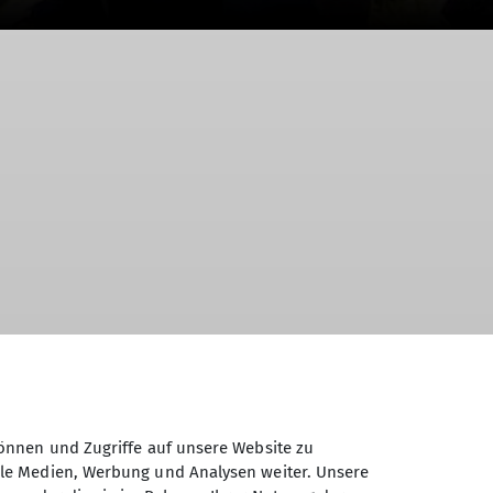
rund der klimatischen Bedingungen wurde
önnen und Zugriffe auf unsere Website zu
reise mit der Waldbahn war in diesem Sinne
ale Medien, Werbung und Analysen weiter. Unsere
ehr im Restaurant der Talstation, war