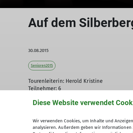
Auf dem Silberber
30.08.2015
Senioren2015
Tourenleiterin: Herold Kristine
Teilnehmer: 6
Diese Website verwendet Cook
Zu einer Wanderung hatte die Sektion Din
Wir verwenden Cookies, um Inhalte und Anzeigen 
dieser Gipfel gewählt, um im Wald kreisla
analysieren. Außerdem geben wir Informationen 
gewählt. Der Aufenthalt am aufgeheizten Fe