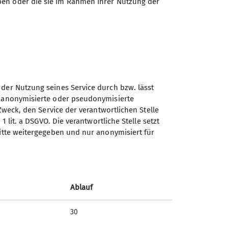
ben oder die sie im Rahmen Ihrer Nutzung der
Kneippbecken genutzt, bevor die
 der Nutzung seines Service durch bzw. lässt
n anonymisierte oder pseudonymisierte
Zweck, den Service der verantwortlichen Stelle
1 lit. a DSGVO. Die verantwortliche Stelle setzt
ritte weitergegeben und nur anonymisiert für
Ablauf
30