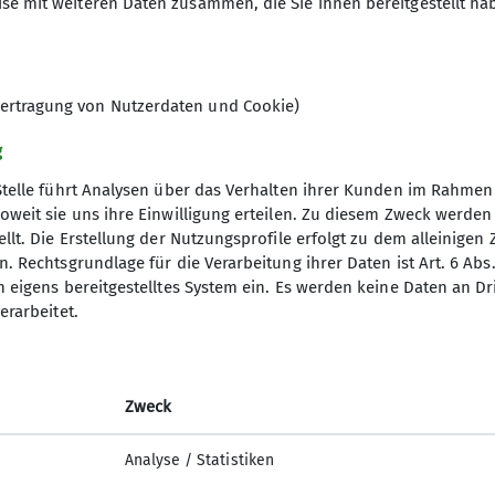
se mit weiteren Daten zusammen, die Sie ihnen bereitgestellt ha
lauf des Weges zur Bahnstation Bodenmais wurde ein 
 aufnahm.
ertragung von Nutzerdaten und Cookie)
g
Stelle führt Analysen über das Verhalten ihrer Kunden im Rahmen
oweit sie uns ihre Einwilligung erteilen. Zu diesem Zweck werde
llt. Die Erstellung der Nutzungsprofile erfolgt zu dem alleinigen 
. Rechtsgrundlage für die Verarbeitung ihrer Daten ist Art. 6 Abs. 
n eigens bereitgestelltes System ein. Es werden keine Daten an D
erarbeitet.
Zweck
Analyse / Statistiken