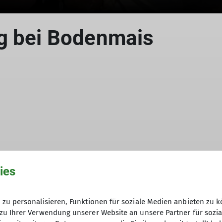
g bei Bodenmais
© Silberberg
ies
golfing des DAV auf den Silberberg eingeladen. Aufg
zu personalisieren, Funktionen für soziale Medien anbieten zu k
ufschonend das Ziel zu erreichen. Auch die An-und Ab
zu Ihrer Verwendung unserer Website an unsere Partner für sozi
lsgipfel war von geringer Dauer. Der Abstieg mit Eink