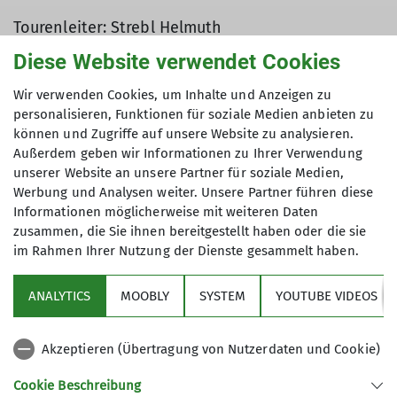
Tourenleiter: Strebl Helmuth
Teilnehmer: 6
Diese Website verwendet Cookies
Wir verwenden Cookies, um Inhalte und Anzeigen zu
personalisieren, Funktionen für soziale Medien anbieten zu
Eine gemütliche Wanderung zur
können und Zugriffe auf unsere Website zu analysieren.
Baumgartenschneid unternahmen fünf
Außerdem geben wir Informationen zu Ihrer Verwendung
Dingolfinger DAVler, dokumentiert durch ein
unserer Website an unsere Partner für soziale Medien,
Werbung und Analysen weiter. Unsere Partner führen diese
zweites Frühstück auf der Galaunhütte. Der
Informationen möglicherweise mit weiteren Daten
Aufstieg führte über die Riedersteinkapelle ,
zusammen, die Sie ihnen bereitgestellt haben oder die sie
weiter zum Gipfel der Baumgartenschneid,. Dort
im Rahmen Ihrer Nutzung der Dienste gesammelt haben.
auf blumigen Wiesen wurde das dritte Frühstück
eingenommen. Nachdem wir zeitlich gut
ANALYTICS
MOOBLY
SYSTEM
YOUTUBE VIDEOS
unterwegs waren genehmigten wir uns beim
Abstieg nochmal eine abschließende Kaffeerunde
in der Galaunhütte. Wohlgemerkt eine gemütliche
Akzeptieren (Übertragung von Nutzerdaten und Cookie)
Wandertour in den Tegernseer Bergen
Cookie Beschreibung