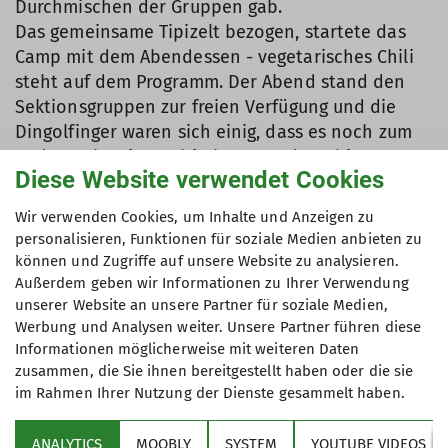
Durchmischen der Gruppen gab.
Das gemeinsame Tipizelt bezogen, startete das
Camp mit dem Abendessen - vegetarisches Chili
steht auf dem Programm. Der Abend stand den
Sektionsgruppen zur freien Verfügung und die
Dingolfinger waren sich einig, dass es noch zum
Baden geht - immerhin hat man den Chiemsee
Diese Website verwendet Cookies
nur selten weniger als fünf Minuten Fußweg
entfernt. Das Wasser war noch relative warm und
Wir verwenden Cookies, um Inhalte und Anzeigen zu
so wurde fleißig bis Sonnenuntergang gebadet.
personalisieren, Funktionen für soziale Medien anbieten zu
Zurück am Campingplatz klang der Abend bei
können und Zugriffe auf unsere Website zu analysieren.
gemeinsamen Spielen vor dem Lagerfeuer aus -
Außerdem geben wir Informationen zu Ihrer Verwendung
hier gab es gleich mehrere Lagerfeuerstellen,
unserer Website an unsere Partner für soziale Medien,
Werbung und Analysen weiter. Unsere Partner führen diese
sodass jede Gruppe einen Platz mit ausreichend
Informationen möglicherweise mit weiteren Daten
Abstand hatte.
zusammen, die Sie ihnen bereitgestellt haben oder die sie
Am zweiten Camptag weckten unter anderem
im Rahmen Ihrer Nutzung der Dienste gesammelt haben.
Kühe die Camper. Der Samstag startete mit einem
leckeren Frühstück im Freien mit Ausblick auf den
ANALYTICS
MOOBLY
SYSTEM
YOUTUBE VIDEOS