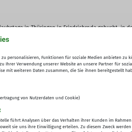
aubstage in Thüringen in Friedrichroda gebucht, in d
fingstmontag, bei relativ guten Verkehrsbedingungen
ies
igt. Für den nächsten Tag wurde eine Wanderung ab d
er zum Ausblick auf den Großen Inselsberg wurde ange
Inselsberg zu unternehmen. Mit dem kostenlosen Tic
zu personalisieren, Funktionen für soziale Medien anbieten zu k
uert. Die Besichtigung mit einem "Grüß Gott" und aus
zu Ihrer Verwendung unserer Website an unsere Partner für sozi
se mit weiteren Daten zusammen, die Sie ihnen bereitgestellt ha
 Freitag Kultur angesagt. Eisenach mit der Wartburg u
noch der Kirche und dem Lutherhaus ein Augenmerk ge
Bahn und Bus wurde die Drachenschlucht in beiden Ri
ertragung von Nutzerdaten und Cookie)
l das gesamte Personal des Ahorn Berghotels Friedri
e offen. So konnte am Sonntag die Rückreise nach N
g
ne Wanderwoche ging zu Ende.
Stelle führt Analysen über das Verhalten ihrer Kunden im Rahmen
oweit sie uns ihre Einwilligung erteilen. Zu diesem Zweck werde