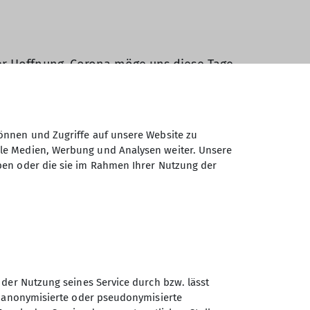
er Hoffnung, Corona möge uns diese Tage
. Nach dem Einchecken im Hotel wurde
em Hotel gewählt. Bei stetigem bergauf
strebt. Das Wetter bot sich an, am
ket der Thüringer Waldbahn wurde am
önnen und Zugriffe auf unsere Website zu
führlicher Führung war äußerst
ale Medien, Werbung und Analysen weiter. Unsere
ben oder die sie im Rahmen Ihrer Nutzung der
nd Führung war das Ziel einiger
schenkt. Der nächste Tag war wieder der
chtungen erkundet, vorbei am Saustein
chroda sowie die Buffetgestaltung am
iederbayern mit tollen Eindrücken von
 der Nutzung seines Service durch bzw. lässt
n anonymisierte oder pseudonymisierte