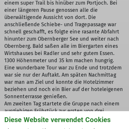
einem super Trail bis hinüber zum Portjoch. Bei
einer längeren Pause genossen alle die
überwältigende Aussicht von dort. Die
anschließende Schiebe- und Tragepassage war
schnell geschafft, es folgte eine rasante Abfahrt
hinunter zum Obernberger See und weiter nach
Obernberg. Bald saßen alle im Biergarten eines
Wirtshauses bei Radler und sehr gutem Essen.
1300 Höhenmeter und 35 km machen hungrig.
Eine wunderbare Tour war zu Ende und trotzdem
war sie nur der Auftakt. Am späten Nachmittag
war man am Ziel und konnte die Hotelzimmer
beziehen und noch ein Bier auf der hoteleigenen
Sonnenterrasse genießen.
Am zweiten Tag startete die Gruppe nach einem
ausgiebigen Frühstück zur ersten von drei
Etappen auf dem Stonemantrail. Der Weg führte
Diese Website verwendet Cookies
zuerst wunderschön auf Forstwegen hinunter