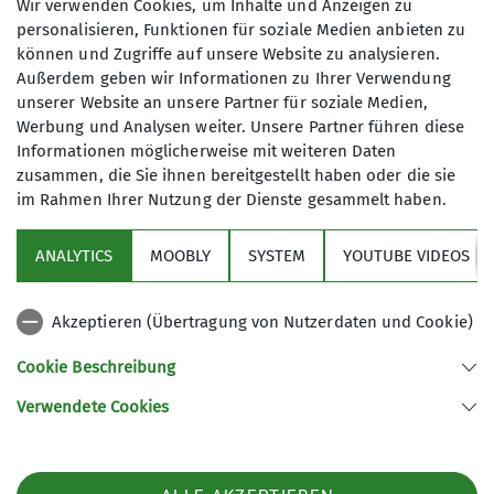
Wir verwenden Cookies, um Inhalte und Anzeigen zu
nach Innichen und weiter auf asphaltierten
personalisieren, Funktionen für soziale Medien anbieten zu
Radwegen nach Sillian. Dort beginnt der
können und Zugriffe auf unsere Website zu analysieren.
gefürchtete Anstieg zur Sillianer Hütte. Fast 1500
Außerdem geben wir Informationen zu Ihrer Verwendung
Hm geht es am Stück bergauf. Die Leckfeldalm
unserer Website an unsere Partner für soziale Medien,
befindet sich ziemlich in der Mitte des Anstiegs
Werbung und Analysen weiter. Unsere Partner führen diese
und so ist sie auch ein idealer Rastpunkt. Bis
Informationen möglicherweise mit weiteren Daten
zusammen, die Sie ihnen bereitgestellt haben oder die sie
hierhin ist auch die Steilheit der Schotterstraße
im Rahmen Ihrer Nutzung der Dienste gesammelt haben.
noch okay und fahrbar. Nach einer etwas
längeren Rast an der Alm ging es dann an die
ANALYTICS
MOOBLY
SYSTEM
YOUTUBE VIDEOS
zweite Hälfte der Steigung. Diese ist wirklich
supersteil und wohl nur von den allerwenigsten
Radlern im Sattel zu bewältigen. Das macht aber
Akzeptieren (Übertragung von Nutzerdaten und Cookie)
überhaupt nichts, denn so kann man die Aussicht
Cookie Beschreibung
umso mehr genießen. Nach einer weiteren Rast
auf der Sillianer Hütte und dem "Aufsaugen" des
Verwendete Cookies
atemberaubenden Panoramas ging es an die
Abfahrt. Auf wunderschönen Wegen und Trails
fuhr man hinunter nach Sexten. Zum Schluss