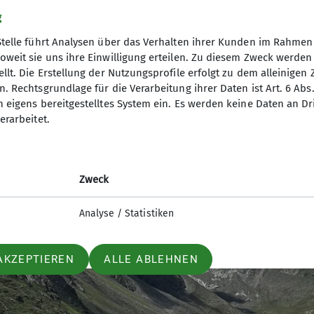
 die Gletscher wurde vor Ort eindrücklich sichtbar, 
g
öste.
Stelle führt Analysen über das Verhalten ihrer Kunden im Rahmen
fahrungen und gestärkter alpiner Kompetenz nach Nied
oweit sie uns ihre Einwilligung erteilen. Zu diesem Zweck werde
tion Dingolfing, das regelmäßig Touren und Schulunge
llt. Die Erstellung der Nutzungsprofile erfolgt zu dem alleinigen 
. Rechtsgrundlage für die Verarbeitung ihrer Daten ist Art. 6 Abs. 
n eigens bereitgestelltes System ein. Es werden keine Daten an D
erarbeitet.
Zweck
Analyse / Statistiken
AKZEPTIEREN
ALLE ABLEHNEN