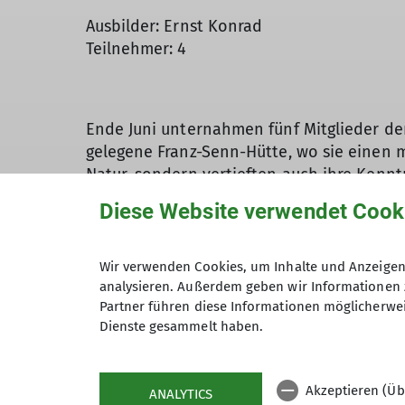
Ausbilder: Ernst Konrad
Teilnehmer: 4
Ende Juni unternahmen fünf Mitglieder der 
gelegene Franz-Senn-Hütte, wo sie einen 
Natur, sondern vertieften auch ihre Kenntn
Im Mittelpunkt des Kurses standen grundl
Diese Website verwendet Cook
erfahrenen Trainers wurden unter anderem 
richtige Verhalten auf Firn- und Eisfläch
Neben den Ausbildungsinhalten kamen auch
Wir verwenden Cookies, um Inhalte und Anzeigen 
Sommerwand (3.122 m) als auch den Vordere
analysieren. Außerdem geben wir Informationen 
Partner führen diese Informationen möglicherwei
umliegenden Dreitausender, sondern verla
Dienste gesammelt haben.
Das Wetter zeigte sich während der Kursta
wie geplant durchgeführt werden konnten
Neben den alpinistischen Herausforderung
Akzeptieren (Üb
ANALYTICS
Touren den perfekten Ort für den Austaus