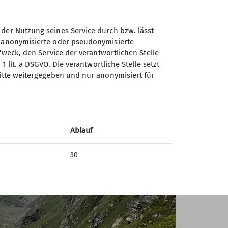
was bei allen Teilnehmern nachdenkliche
 der Nutzung seines Service durch bzw. lässt
erbayern zurück. Der Gletscherkurs ist
n anonymisierte oder pseudonymisierte
n für Bergsportbegeisterte organisiert.
Zweck, den Service der verantwortlichen Stelle
1 lit. a DSGVO. Die verantwortliche Stelle setzt
ritte weitergegeben und nur anonymisiert für
Ablauf
30