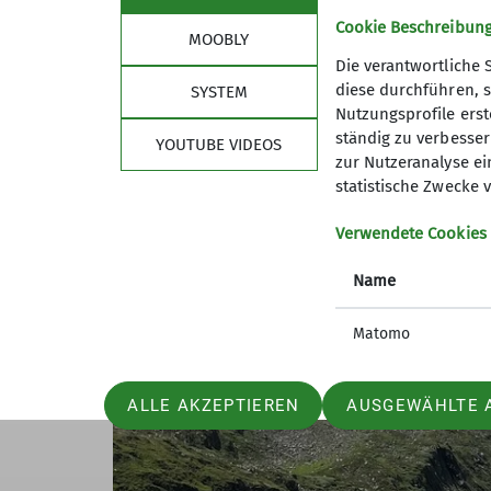
Klimawandels und dessen Auswirkungen auf
Cookie Beschreibun
MOOBLY
Gespräche über den Schutz der Berge ausl
Die verantwortliche 
Die Teilnehmer kehrten mit wertvollen Er
diese durchführen, s
SYSTEM
Teil des Ausbildungsprogramms der DAV Sek
Nutzungsprofile erste
ständig zu verbessern
YOUTUBE VIDEOS
zur Nutzeranalyse ei
statistische Zwecke v
Verwendete Cookies
Name
Matomo
ALLE AKZEPTIEREN
AUSGEWÄHLTE 