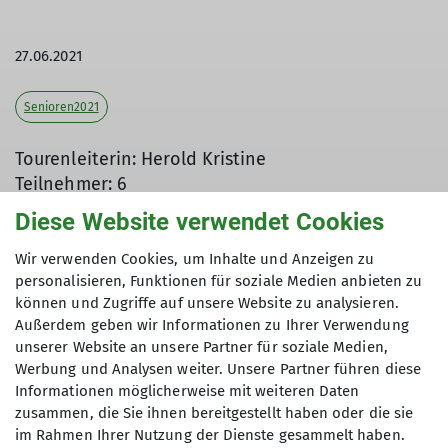
27.06.2021
Senioren2021
Tourenleiterin: Herold Kristine
Teilnehmer: 6
Diese Website verwendet Cookies
Wir verwenden Cookies, um Inhalte und Anzeigen zu
Endlich wieder in der Gruppe gemeinsam
personalisieren, Funktionen für soziale Medien anbieten zu
unterwegs. Das Wetter und die
können und Zugriffe auf unsere Website zu analysieren.
Coronabestimmungen haben zu einer Wanderung
Außerdem geben wir Informationen zu Ihrer Verwendung
Anlass gegeben. Als Ausgangspunkt wurde ein
unserer Website an unsere Partner für soziale Medien,
Werbung und Analysen weiter. Unsere Partner führen diese
Parkplatz in Maibrunn gewählt. Die Strecke wurde
Informationen möglicherweise mit weiteren Daten
über die Naturfreundehütte Oberhaag, den Weiler
zusammen, die Sie ihnen bereitgestellt haben oder die sie
Ridelswald und der Hanslhütte zum Kreuzhaus
im Rahmen Ihrer Nutzung der Dienste gesammelt haben.
gewählt. Wir wollten den neuen Pächter einen