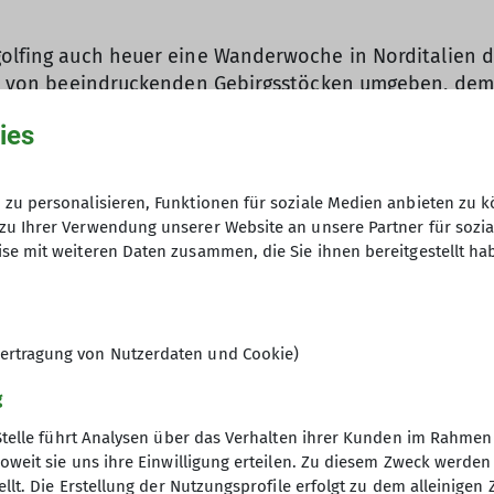
golfing auch heuer eine Wanderwoche in Norditalien du
 ist von beeindruckenden Gebirgsstöcken umgeben, de
der Marmolada. Untergebracht war die Gruppe in Alba 
ies
ichneten Küche, eine ruhige und doch verkehrsgünst
an sich wegen des unsicheren Wetters mit einer Rund
schiedenen umgebenden Täler und Bergstöcke, z. B. in
zu personalisieren, Funktionen für soziale Medien anbieten zu k
deres Mal wählte man mit dem Laguselsee und der Bait
zu Ihrer Verwendung unserer Website an unsere Partner für sozi
ten Höhenweg über den Padonkamm führte eine anspru
se mit weiteren Daten zusammen, die Sie ihnen bereitgestellt ha
den bekannten Bindelweg zurück zum Col die Rossi. B
icht entgehen lassen wollten. Sie war wohl die am me
über den Lusia-Pass und die Lusia-Seen war dagegen 
ertragung von Nutzerdaten und Cookie)
der Wandergruppe wohlgesonnen, nur einmal regnete 
angenehm und die letzten Tage waren von Sonnenschein
g
 ein schönes Erlebnis für alle Teilnehmer.
Stelle führt Analysen über das Verhalten ihrer Kunden im Rahmen
oweit sie uns ihre Einwilligung erteilen. Zu diesem Zweck werde
llt. Die Erstellung der Nutzungsprofile erfolgt zu dem alleinigen 