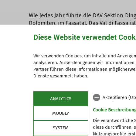
Wie jedes Jahr führte die DAV Sektion Din
Dolomiten, im Fassatal. Das Val di Fassa
Langkofel und der Königin der Dolomiten, 
Diese Website verwendet Cook
gemütliche Hotel bot neben einer ausgeze
Einzelzimmern. Am Anreisetag begnügte m
täglichen Wanderungen führten in die ver
Wir verwenden Cookies, um Inhalte und Anzeigen 
und hinauf zum Refugio San Nicolo. Ein an
analysieren. Außerdem geben wir Informationen 
in nahezu unberührter Natur. Auf dem al
Partner führen diese Informationen möglicherwei
Richtung Fedaiasee und schließlich über 
Dienste gesammelt haben.
Langkofels, die sich die Wanderfreunde n
Woche. Der Aufstieg auf die Cima Bocche 
Akzeptieren (Üb
die Bergeinsamkeit. Der Wettergott war 
ANALYTICS
waren für den Aufenthalt im Freien sehr 
Cookie Beschreibun
MOOBLY
traditionelle Wanderwoche war einmal mehr
Die verantwortliche 
diese durchführen, s
SYSTEM
Nutzungsprofile erste