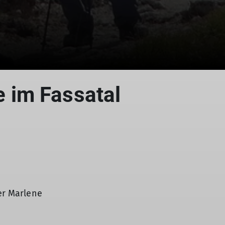
© Wanderwoche
im Fassatal
ter Marlene