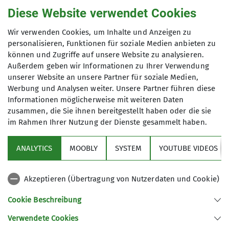
stehenbleiben und schauen. Im Süden tauchten
Diese Website verwendet Cookies
Zahmer und Wilder Kaiser und dahinter, in feinen
Blauabstufungen, zahllose weitere Gipfel auf.
Wir verwenden Cookies, um Inhalte und Anzeigen zu
Obwohl es diesig war, bot sich eine
personalisieren, Funktionen für soziale Medien anbieten zu
atemberaubende Aussicht, die die Bergfreunde
können und Zugriffe auf unsere Website zu analysieren.
den ganzen Tag mit wechselnden Szenarien
Außerdem geben wir Informationen zu Ihrer Verwendung
begleiten sollte. In leichtem Auf und Ab ging man
unserer Website an unsere Partner für soziale Medien,
Werbung und Analysen weiter. Unsere Partner führen diese
über die Ackeralm zur Schreckalm, von hier in
Informationen möglicherweise mit weiteren Daten
stetem Bergauf dem Ziel entgegen. Nach einer
zusammen, die Sie ihnen bereitgestellt haben oder die sie
guten Stunde zweigt ein Almpfad ab, der wenig
im Rahmen Ihrer Nutzung der Dienste gesammelt haben.
begangen ist und daher gar nicht so leicht zu
finden war. Aber bald war der Weg wieder
ANALYTICS
MOOBLY
SYSTEM
YOUTUBE VIDEOS
ausprägter und führte über Almwiesen auf den
Kamm der Mühlhornwand und weiter zum ersten,
eher unscheinbaren Gipfel. Danach zog sich der
Akzeptieren (Übertragung von Nutzerdaten und Cookie)
Steig über Felsen, mal nördlich mal südlich der
Cookie Beschreibung
Kammlinie, durch ausgedehnte Latschenfelder
zum Wandspitz und weiter zum Geigelsteinsattel.
Verwendete Cookies