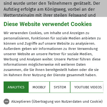
sind wurde unter den Teilnehmern gerätselt. Der
Aufstieg erfolgte am Königsweg, vorbei an der
Wettersteinalm mit ihrer steilen Felswand und
weiter auf den 1866m hohen Schachen. Es zog
Diese Website verwendet Cookies
sich, die Wanderung verlangte schon etwas
Ausdauer, allerdings bot die Bergtour auch einige
Wir verwenden Cookies, um Inhalte und Anzeigen zu
personalisieren, Funktionen für soziale Medien anbieten zu
optische Schmankerl, wie herrliche Aussicht zur
können und Zugriffe auf unsere Website zu analysieren.
Alpspitz und imposanten Felsenburg der
Außerdem geben wir Informationen zu Ihrer Verwendung
Meilerhütte. Auf der Höhe des Schachentors
unserer Website an unsere Partner für soziale Medien,
öffnen sich die Felswände und auf einem
Werbung und Analysen weiter. Unsere Partner führen diese
Felsrücken konnte man überraschend das erste
Informationen möglicherweise mit weiteren Daten
der von König Ludwig erbauten Schlösser
zusammen, die Sie ihnen bereitgestellt haben oder die sie
erkennen. Im den Schachenhaus wurde
im Rahmen Ihrer Nutzung der Dienste gesammelt haben.
eingekehrt und das herausragend gute
Kuchenangebot verkostet. Anschließend war die
ANALYTICS
MOOBLY
SYSTEM
YOUTUBE VIDEOS
Besichtigung des "Lustschlosses" angesagt.
Beeindruckend im Vergleich zum eher im Stil
Akzeptieren (Übertragung von Nutzerdaten und Cookie)
einer Almhütte einfach gehaltenen Erdgeschoß