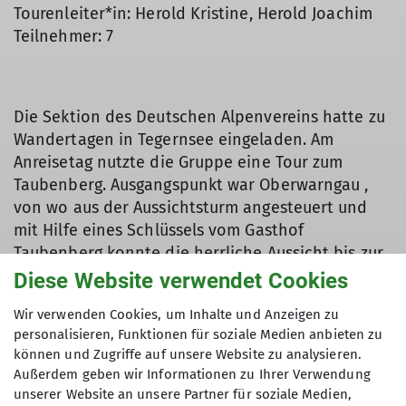
Tourenleiter*in: Herold Kristine, Herold Joachim
Teilnehmer: 7
Die Sektion des Deutschen Alpenvereins hatte zu
Wandertagen in Tegernsee eingeladen. Am
Anreisetag nutzte die Gruppe eine Tour zum
Taubenberg. Ausgangspunkt war Oberwarngau ,
von wo aus der Aussichtsturm angesteuert und
mit Hilfe eines Schlüssels vom Gasthof
Taubenberg konnte die herrliche Aussicht bis zur
Zugspitze, den Chiemgauer Alpen und den
Diese Website verwendet Cookies
Tegernseer und Schlierseer Bergen genossen
Wir verwenden Cookies, um Inhalte und Anzeigen zu
werden. Auf einem Rundkurs wanderte man am
personalisieren, Funktionen für soziale Medien anbieten zu
Wallfahrtskirchlein Nüchternbrunn vorbei, um
können und Zugriffe auf unsere Website zu analysieren.
wieder zum Ausgangspunkt zu gelangen.
Außerdem geben wir Informationen zu Ihrer Verwendung
Den nächsten Tag nutzte die Gruppe, um vom
unserer Website an unsere Partner für soziale Medien,