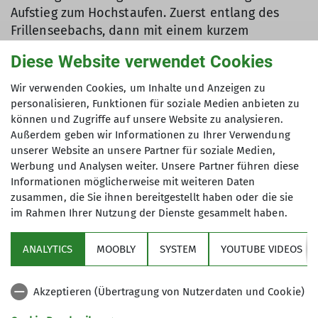
Aufstieg zum Hochstaufen. Zuerst entlang des
Frillenseebachs, dann mit einem kurzem
Abstecher zum schön im Wald eingebetteten
Diese Website verwendet Cookies
Frillensee mit Feuchtwiese und Hochmoor. Nach
rund 3 Stunden war über einem im oberen
Wir verwenden Cookies, um Inhalte und Anzeigen zu
Bereich teilweise versicherten Steig der Gipfel
personalisieren, Funktionen für soziale Medien anbieten zu
des Hochstaufens erreicht. Für die Übernachtung
können und Zugriffe auf unsere Website zu analysieren.
Außerdem geben wir Informationen zu Ihrer Verwendung
war ein Zimmerlager im Reichenhaller Haus, nur
unserer Website an unsere Partner für soziale Medien,
20 m unter dem Berggipfel gebucht. Nach dem
Werbung und Analysen weiter. Unsere Partner führen diese
Abendessen konnte vom Hochstaufen der
Informationen möglicherweise mit weiteren Daten
Sonnenuntergang über dem nahen Chiemsee
zusammen, die Sie ihnen bereitgestellt haben oder die sie
bewundert werden. Und weil es ein so extrem
im Rahmen Ihrer Nutzung der Dienste gesammelt haben.
warmer Sommerabend war, saß man noch bis
nach 23 Uhr auf der Hüttenterrasse mit freiem
ANALYTICS
MOOBLY
SYSTEM
YOUTUBE VIDEOS
Blick auf das Lichtermeer von Bad Reichenhall
und Salzburg. Am nächsten Morgen, kurz nach
Akzeptieren (Übertragung von Nutzerdaten und Cookie)
dem Sonnenaufgang über dem Salzkammergut,
konnte ebenfalls auf der Terrasse das Frühstück