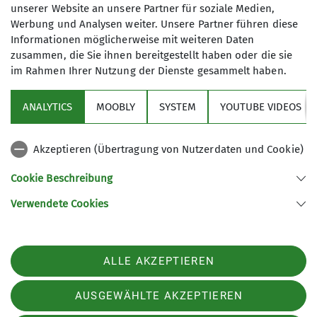
Fahrzeug-Museum
unserer Website an unsere Partner für soziale Medien,
Werbung und Analysen weiter. Unsere Partner führen diese
Informationen möglicherweise mit weiteren Daten
zusammen, die Sie ihnen bereitgestellt haben oder die sie
im Rahmen Ihrer Nutzung der Dienste gesammelt haben.
12.04.2015
ANALYTICS
MOOBLY
SYSTEM
YOUTUBE VIDEOS
Wandern2015
Akzeptieren (Übertragung von Nutzerdaten und Cookie)
Tourenleiterein: Meier Brigitte
Teilnehmer: 5
Cookie Beschreibung
Verwendete Cookies
Sektion
ALLE AKZEPTIEREN
AUSGEWÄHLTE AKZEPTIEREN
Bundesverband