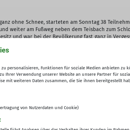
 ganz ohne Schnee, starteten am Sonntag 38 Teilnehme
ke und weiter am Fußweg neben dem Teisbach zum Schlo
tz und war bei der Bevölkerung fast ganz in Vergess
eine Schlossführung organisiert und Frau Hein die Tou
ies
f. Mit großem Interesse verfolgte man die Ausführunge
Stadtgründung von Dingolfing verbunden war. Im Inne
eln und die Berichte von Frau Hein, wie diese genutzt 
zu personalisieren, Funktionen für soziale Medien anbieten zu k
Geschichte der Burg Teisbach, sie begann vermutlich im
zu Ihrer Verwendung unserer Website an unsere Partner für sozi
der anderen Seite des Teisbachs. 1251 wurde die Bur
se mit weiteren Daten zusammen, die Sie ihnen bereitgestellt ha
lich die Obere Stadt in Dingolfing erbaut. Im Friede
 dem heutigen Standort erbaut. Ab 1328 war das Schlo
ertragung von Nutzerdaten und Cookie)
h die Eigentümer. Ende des 19. Jahrhundert wurde es
ger, wo Kaffee und selbstgebackener Kuchen auf uns 
g
ert und jeder fand, dass es ein Glück für die Stadt wa
Stelle führt Analysen über das Verhalten ihrer Kunden im Rahmen