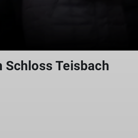
 Schloss Teisbach
© Teisbach