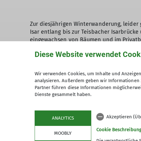
Zur diesjährigen Winterwanderung, leider
Isar entlang bis zur Teisbacher Isarbrüc
eingewachsen von Bäumen und im Privatbesi
Stadt Dingolfing den Besitz kaufte.Es war 
Diese Website verwendet Cook
erwartete die Gruppe bereits im Schlossho
Erbauung des Schlosses, das eng mit der 
und erfuhr durch die angebrachten Bildtaf
Wir verwenden Cookies, um Inhalte und Anzeigen 
Besitzer hatten vieles modernisiert. Zur 
analysieren. Außerdem geben wir Informationen 
von Frontenhausen erbaut. Sie stand auf 
Partner führen diese Informationen möglicherwei
und zerstört. Von den Steinen wurde angeb
Dienste gesammelt haben.
Regensburger Bischof den Wieder-
aufbau der Burg Teisbach, diese wurde auf
Akzeptieren (Üb
wurde es veräußert und wechselte mehrfac
ANALYTICS
der Führung ging man zum Gasthaus Geislin
Cookie Beschreibun
MOOBLY
zurück nach Dingolfing. Alle waren begeist
Die verantwortliche 