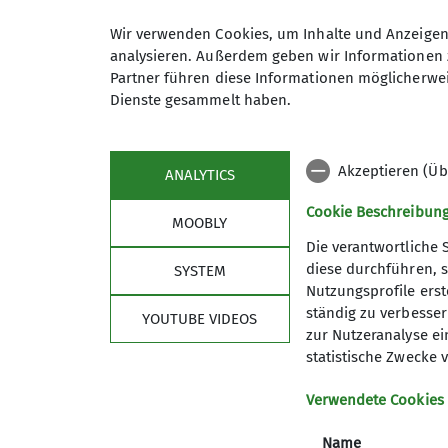
am Isarradweg bis Brücke Loiching, dort 
war eine Stadtrundfahrt notwendig , da d
Wir verwenden Cookies, um Inhalte und Anzeigen 
unpassierbar war. Ab Tiefenbach konnte w
analysieren. Außerdem geben wir Informationen 
und noch nicht befestigt. Es war eine besc
Partner führen diese Informationen möglicherwei
Biergarten wartete ein schattiger Platz fü
Dienste gesammelt haben.
Halt gemacht um sich ein Eis zu genehmig
erreichte man wieder Dingolfing
Akzeptieren (Üb
ANALYTICS
Cookie Beschreibun
MOOBLY
Die verantwortliche 
diese durchführen, s
SYSTEM
Nutzungsprofile erste
ständig zu verbessern
YOUTUBE VIDEOS
zur Nutzeranalyse ei
statistische Zwecke v
Verwendete Cookies
Name