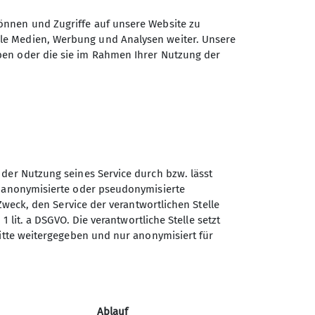
 in Richtung Landshut. Dort angekommen,
e und dieser wegen der Folgeschäden
önnen und Zugriffe auf unsere Website zu
frisch mit Kies und Sand aufgeschüttet
ale Medien, Werbung und Analysen weiter. Unsere
, das Ziel, war bald erreicht und im
ben oder die sie im Rahmen Ihrer Nutzung der
hrt angetreten . in Wörth wurde noch ein
n Füße erfrischt und wenig später
 der Nutzung seines Service durch bzw. lässt
n anonymisierte oder pseudonymisierte
Zweck, den Service der verantwortlichen Stelle
1 lit. a DSGVO. Die verantwortliche Stelle setzt
ritte weitergegeben und nur anonymisiert für
Ablauf