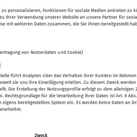
warteten noch 2 DAVler und gemeinsam ging es weiter
as Hochwassers auch den Isarradweg überflutet hatt
zu personalisieren, Funktionen für soziale Medien anbieten zu k
ieder der Isar entlang gefahren werden. Der Weg war 
zu Ihrer Verwendung unserer Website an unsere Partner für sozi
hwerliche Fahrt bis Eching. Der Gasthof Forster am See
se mit weiteren Daten zusammen, die Sie ihnen bereitgestellt ha
r die Radler. Ausgeruht und gestärkt wurde die Rückfa
en . In der Kneippanlage in Loiching wurden die müde
ertragung von Nutzerdaten und Cookie)
g
Stelle führt Analysen über das Verhalten ihrer Kunden im Rahmen
oweit sie uns ihre Einwilligung erteilen. Zu diesem Zweck werde
llt. Die Erstellung der Nutzungsprofile erfolgt zu dem alleinigen 
. Rechtsgrundlage für die Verarbeitung ihrer Daten ist Art. 6 Abs. 
n eigens bereitgestelltes System ein. Es werden keine Daten an D
erarbeitet.
Zweck