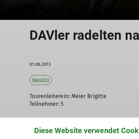
DAVler radelten n
01.06.2013
Biken2013
Tourenleiterein: Meier Brigitte
Teilnehmer: 5
Diese Website verwendet Cook
Die Wettervorhersage für Samstag war bes