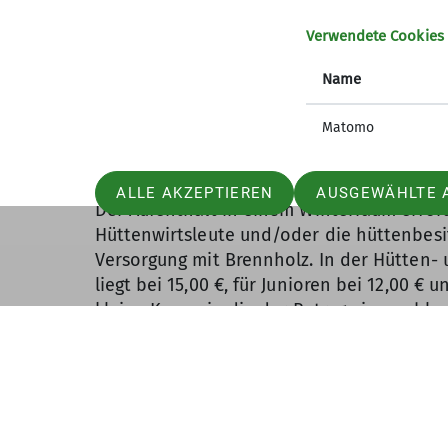
Verwendete Cookies
Name
Matomo
Die Nutzung des Winterraums
ALLE AKZEPTIEREN
AUSGEWÄHLTE 
Der Aufenthalt in einem Winterraum erford
Hüttenwirtsleute und/oder die hüttenbes
Versorgung mit Brennholz. In der Hütten- 
liegt bei 15,00 €, für Junioren bei 12,00 €
kleine Kasse, in die der Betrag einzuzahle
den Betrag nachträglich zu überweisen. Di
Was ist ein Winterraum nicht?
Ein Winterraum ist keine Privatdisco, in d
Eremitenleben zu genießen. Er dient aussc