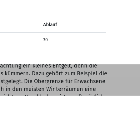
Ablauf
30
achtung ein kleines Entgelt, denn die
s kümmern. Dazu gehört zum Beispiel die
estgelegt. Die Obergrenze für Erwachsene
 sich in den meisten Winterräumen eine
 nicht zur Hand haben, ist es oft möglich
ndung.
Unterkunft auf lange Zeit, um das
eplanten Touren oder in Notfällen.