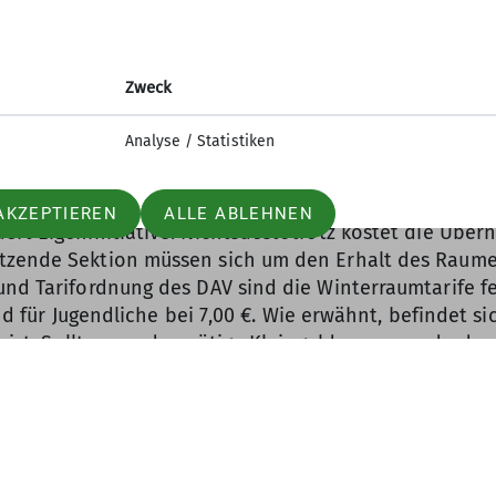
Zweck
Analyse / Statistiken
AKZEPTIEREN
ALLE ABLEHNEN
ert Eigeninitiative. Nichtsdestotrotz kostet die Übern
itzende Sektion müssen sich um den Erhalt des Raume
und Tarifordnung des DAV sind die Winterraumtarife f
 und für Jugendliche bei 7,00 €. Wie erwähnt, befindet
n ist. Sollte man das nötige Kleingeld unpassend oder
e Sektion der Hütte gibt Auskunft über die Bankverbi
er ungehemmt gefeiert werden kann. Auch ist er keine 
hließlich als Schutzhütte für Bergsteiger*innen auf g