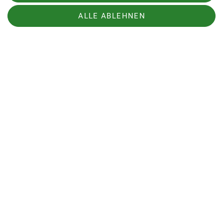
leicht schmerzenden Händen zuende.
ALLE ABLEHNEN
Sektion
Bundesverband
Service
Sektion Dingolfing des Deutschen Alpenvereins e.V.
Am Gries 23
94419 Reisbach/Englmannsberg
Telefon +498734938842