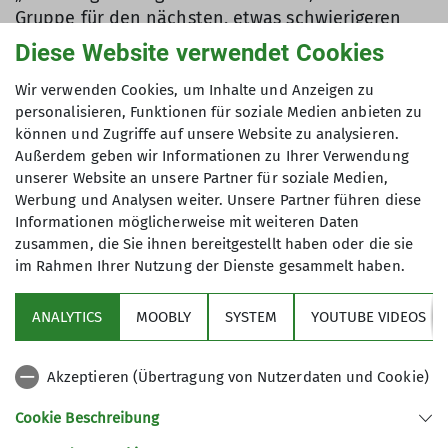
Gruppe für den nächsten, etwas schwierigeren
Klettersteig namens Zahme Gams der Kategorie
Diese Website verwendet Cookies
B/C, bereit war. Er machte den Teilnehmer so viel
Wir verwenden Cookies, um Inhalte und Anzeigen zu
Spaß, dass dieser gleich zweimal begangen wurde.
personalisieren, Funktionen für soziale Medien anbieten zu
Nach vielen detaillierten Übungseinheiten in
können und Zugriffe auf unsere Website zu analysieren.
Außerdem geben wir Informationen zu Ihrer Verwendung
Weißbach war es dann am Sonntag Zeit für eine
unserer Website an unsere Partner für soziale Medien,
echte „Via Ferrata“. Ziel war die Drachenwand in
Werbung und Analysen weiter. Unsere Partner führen diese
St. Lorenz am Mondsee. Dabei handelt es sich um
Informationen möglicherweise mit weiteren Daten
einen mäßig schwierigen Klettersteig der
zusammen, die Sie ihnen bereitgestellt haben oder die sie
Kategorie C, der vom Einstieg bis zum Gipfel 400
im Rahmen Ihrer Nutzung der Dienste gesammelt haben.
Höhenmeter überwindet und mit 700 Meter
Stahlseil gesichert ist. Der Fels war trocken und
ANALYTICS
MOOBLY
SYSTEM
YOUTUBE VIDEOS
so kam man trotz gemütlichen Tempos gut
vorwärts. Höhepunkt dieses Klettersteigs ist eine
Akzeptieren (Übertragung von Nutzerdaten und Cookie)
25 Meter lange und 250 Meter über Grund
befindliche Hängebrücke, die auf ca. 35 Brettern
Cookie Beschreibung
passiert wird. Bei der Überquerung ergeben sich