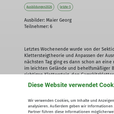
Ausbildungen2026
letzte-5
Ausbilder: Maier Georg
Teilnehmer: 6
Letztes Wochenende wurde von der Sektion 
Klettersteigtheorie und Anpassen der Aus
nächsten Tag ging es dann schon an eine r
im leichten Gelände und behelfsmäßiger B
richtigen Klettersteig, den Gamskitzkletter
DAV-Ausbilder, wie man sich sicher und kr
Diese Website verwendet Cook
nächsten, etwas schwierigeren Kletterstei
Daneben wurde ein neuer Steig der Katego
Nach vielen detaillierten Übungseinheiten
Wir verwenden Cookies, um Inhalte und Anzeigen 
Drachenwand in St. Lorenz am Mondsee. Da
analysieren. Außerdem geben wir Informationen 
Partner führen diese Informationen möglicherwei
bis zum Gipfel 400 Höhenmeter überwindet 