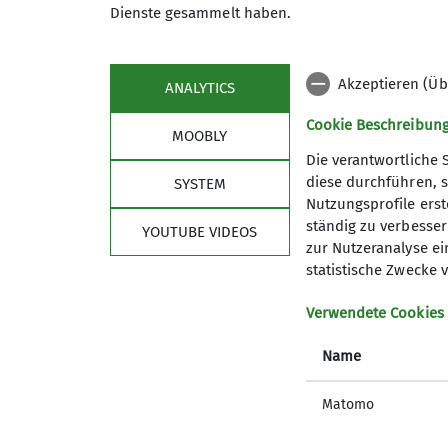
Dienste gesammelt haben.
gemütlichen Tempos gut vorwärts. Höhepunk
Hängebrücke, die auf ca. 35 Brettern pass
unglaubliche Aussicht auf den gesamten 
Akzeptieren (Üb
ANALYTICS
das weit über die Grenzen des Mondseeland
Vertrauen in die Sicherungsmaßnahmen, war
Cookie Beschreibun
MOOBLY
bewältigt, obwohl auch hier noch einige S
Die verantwortliche 
Nach dem erfolgreichen Abschluss der Ausb
diese durchführen, s
SYSTEM
fanden der Klettersteigkurs und eine schön
Nutzungsprofile erste
in das Klettersteiggehen sehr erleichtert
ständig zu verbessern
YOUTUBE VIDEOS
Klettersteiggehen, mit denen sich eigene 
zur Nutzeranalyse ei
statistische Zwecke v
Verwendete Cookies
Name
Matomo