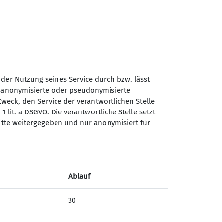
50 Meter über Grund befindliche
rregende Blicke in die Tiefe und eine
t einem traumhaften Panorama belohnt,
e Ausgesetztheit und das erlernte
steilen und wurzeligen Geländes schnell
ntration erfordern.
 der Nutzung seines Service durch bzw. lässt
St. Lorenz im Biergarten einkehrte. Hier
n anonymisierte oder pseudonymisierte
 sich einig, dass der Kurs ihren Einstieg
Zweck, den Service der verantwortlichen Stelle
em jede Menge Tipps und Tricks rund ums
1 lit. a DSGVO. Die verantwortliche Stelle setzt
ritte weitergegeben und nur anonymisiert für
Ablauf
30