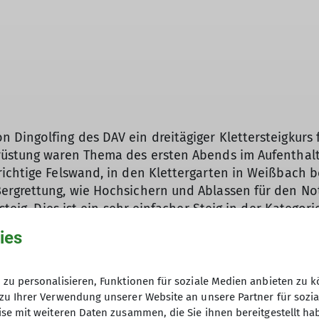
© Maier Georg
Dingolfing des DAV ein dreitägiger Klettersteigkurs 
rüstung waren Thema des ersten Abends im Aufenthalts
ichtige Felswand, in den Klettergarten in Weißbach be
ergrettung, wie Hochsichern und Ablassen für den Not
steig. Dies ist ein sehr einfacher Steig in der Katego
aftschonend auf so einem „Eisenweg“ bewegt. Bald wur
ies
g der Kategorie B/C, namens Zahme Gams, bereit war. 
rie C gebaut. Die Mädlgruppe wollte auch diesen noc
 in Weißbach war es dann am Sonntag Zeit für eine echt
zu personalisieren, Funktionen für soziale Medien anbieten zu k
bei handelt es sich um einen mäßig schwierigen Klett
zu Ihrer Verwendung unserer Website an unsere Partner für sozi
se mit weiteren Daten zusammen, die Sie ihnen bereitgestellt ha
und mit 700 Meter Stahlseil gesichert ist. Der Fels 