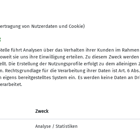
t dieses Klettersteigs ist eine 25 Meter lange und 2
iert wird. Bei der Überquerung ergeben sich schwindele
Mondsee. Bald erreichte man den Gipfel und wurde mi
ertragung von Nutzerdaten und Cookie)
es reicht. Durch die schrittweise Heranführung an di
 dieser Steig Genuss pur. Der Abstieg war trotz des 
g
tellen sehr ausgesetzt sind und nochmals volle Konze
Stelle führt Analysen über das Verhalten ihrer Kunden im Rahmen
ildung war der Durst sehr groß, sodass man sofort in 
oweit sie uns ihre Einwilligung erteilen. Zu diesem Zweck werde
e Tour ihren würdigen Abschluss. Die Teilnehmer waren
llt. Die Erstellung der Nutzungsprofile erfolgt zu dem alleinigen 
 hat. Mit viel Spaß erhielt man vom Ausbilder außerd
. Rechtsgrundlage für die Verarbeitung ihrer Daten ist Art. 6 Abs. 
Touren sicher bewältigen lassen.
n eigens bereitgestelltes System ein. Es werden keine Daten an D
erarbeitet.
Zweck
Analyse / Statistiken