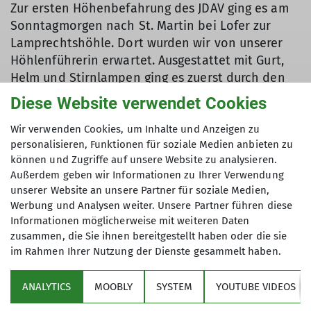
Zur ersten Höhenbefahrung des JDAV ging es am
Sonntagmorgen nach St. Martin bei Lofer zur
Lamprechtshöhle. Dort wurden wir von unserer
Höhlenführerin erwartet. Ausgestattet mit Gurt,
Helm und Stirnlampen ging es zuerst durch den
öffentlich zugänglichen Schauteil zur
Diese Website verwendet Cookies
Kanzlergrotte. Dort zweigt der Weg in den
riesigen Forscherteil der Höhle ab der nur mit
Wir verwenden Cookies, um Inhalte und Anzeigen zu
personalisieren, Funktionen für soziale Medien anbieten zu
Führer zugänglich ist. Erstes Hindernis hier war
können und Zugriffe auf unsere Website zu analysieren.
eine schräge Plattenwand die auf Stahlstiften
Außerdem geben wir Informationen zu Ihrer Verwendung
kletternd, ähnlich wie am Klettersteig,
unserer Website an unsere Partner für soziale Medien,
überwunden werden musste. Ab hier bekam
Werbung und Analysen weiter. Unsere Partner führen diese
unsere Kleidung eine andere Farbe. Weiter ging es
Informationen möglicherweise mit weiteren Daten
tiefer in die Höhle, teils auf leichten Wegen, teils
zusammen, die Sie ihnen bereitgestellt haben oder die sie
auch kletternd an imposanten Felswänden und
im Rahmen Ihrer Nutzung der Dienste gesammelt haben.
tosenden Wasserläufen vorbei. Da momentan
relativ viel Wasser in der Höhle war, war für uns
ANALYTICS
MOOBLY
SYSTEM
YOUTUBE VIDEOS
der Weg als wir zirka einen Kilometer tief im Berg