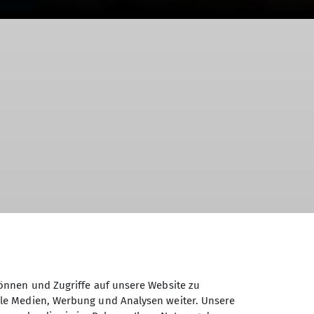
er. Weil wir aber nie um eine Alternative
önnen und Zugriffe auf unsere Website zu
ntrum Regensburg.
ale Medien, Werbung und Analysen weiter. Unsere
nen- und derzeit 270 qm im Außenbereich.