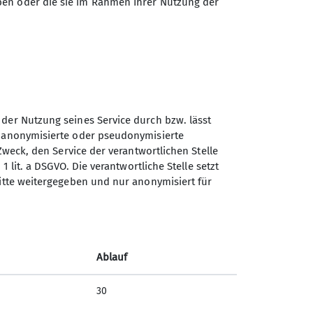
ben oder die sie im Rahmen Ihrer Nutzung der
terkondition eine Herausforderung.
tz für das Pinzgau-Wochenende war.
 der Nutzung seines Service durch bzw. lässt
n anonymisierte oder pseudonymisierte
Zweck, den Service der verantwortlichen Stelle
1 lit. a DSGVO. Die verantwortliche Stelle setzt
ritte weitergegeben und nur anonymisiert für
Ablauf
30