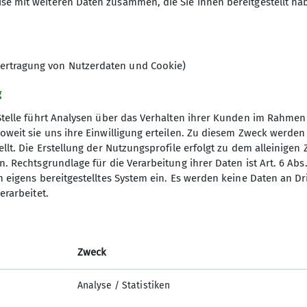
se mit weiteren Daten zusammen, die Sie ihnen bereitgestellt ha
 lang und aus diesem Grund durchaus auch für die Klet
 in diese Kletterhalle in jedem Fall ein würdiger Ersa
ertragung von Nutzerdaten und Cookie)
g
Stelle führt Analysen über das Verhalten ihrer Kunden im Rahmen
oweit sie uns ihre Einwilligung erteilen. Zu diesem Zweck werde
llt. Die Erstellung der Nutzungsprofile erfolgt zu dem alleinigen 
. Rechtsgrundlage für die Verarbeitung ihrer Daten ist Art. 6 Abs. 
n eigens bereitgestelltes System ein. Es werden keine Daten an D
erarbeitet.
Zweck
Analyse / Statistiken