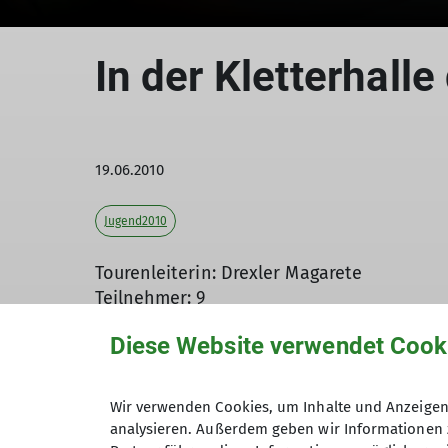
In der Kletterhal
19.06.2010
Jugend2010
Tourenleiterin: Drexler Magarete
Teilnehmer: 9
Diese Website verwendet Cook
Das geplante Kletterwochenende im Pinzgau
Wir verwenden Cookies, um Inhalte und Anzeigen 
verlegen sind, nutzten wir das schlechte 
analysieren. Außerdem geben wir Informationen 
Die Halle wurde erst vor gut einem Jahr e