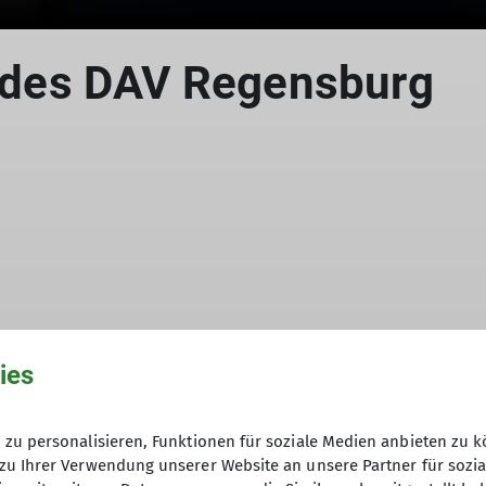
le des DAV Regensburg
© Drexler Magarete
ies
 fiel sozusagen im wahrsten Sinne des Worte ins Wass
zu personalisieren, Funktionen für soziale Medien anbieten zu k
Wetter für einen ausgiebigen Besuch im DAV Kletterze
zu Ihrer Verwendung unserer Website an unsere Partner für sozi
ingeweiht und bietet Klettergenuss auf 1700 qm im In