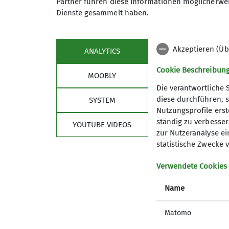
Partner führen diese Informationen möglicherwei
Fast überall sind die Touren ca. 14 Meter
Dienste gesammelt haben.
Wir waren uns alle einig, dass der Ausflug
Akzeptieren (Üb
ANALYTICS
Cookie Beschreibun
MOOBLY
Die verantwortliche 
diese durchführen, s
SYSTEM
Nutzungsprofile erste
ständig zu verbessern
YOUTUBE VIDEOS
zur Nutzeranalyse ei
statistische Zwecke v
Verwendete Cookies
Name
Matomo