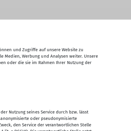
im Donaudurchbruch. Abfahrt war um 8:00
ern. Hier war die Südostkante ein langer
für unsere jungen Teilnehmer im Toprope,
ich eroberten wir an der Westseite dieses
önnen und Zugriffe auf unsere Website zu
 auch von den Schwierigkeitsgraden her
ale Medien, Werbung und Analysen weiter. Unsere
gen wir uns in die Abgeschiedenheit des
ben oder die sie im Rahmen Ihrer Nutzung der
h die Übernachtung im Naturfeundehaus
 werden. Unser Jugendleiter versuchte
uf die weltweit erste 9a, Action direct,
Fels, sodass wir in Richtung Luky Luke
men pünktlich um 18:00 in Dingolfing
 der Nutzung seines Service durch bzw. lässt
n anonymisierte oder pseudonymisierte
Zweck, den Service der verantwortlichen Stelle