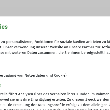
itägige Ausfahrt der JDAV Dingolfing nach Konstein 
gannen wir an der Ostseite der Oberlandwand zu klett
ies
äten selbst abzusichern. Nach zwei weiteren Touren, 
ch weiter an den nächsten Felsblock im Wald. Schließl
zu personalisieren, Funktionen für soziale Medien anbieten zu k
hen Kletter-Anfängern einige leichte Touren, die wir
zu Ihrer Verwendung unserer Website an unsere Partner für sozi
ang nach der Brotzeit wieder größer geworden war, zo
se mit weiteren Daten zusammen, die Sie ihnen bereitgestellt ha
del Gaukelei oder Cat women erklommen wurden. Durc
 Hinteren Konsteiner Wand noch einmal alles gegeben
n directe (8+/9-), deren Tourenname eine Anspielung a
eine Gruppe aus Regensburg an den eh schon kleinen 
ertragung von Nutzerdaten und Cookie)
letterzügen dort, traten wir die Heimreise an und ka
g
Stelle führt Analysen über das Verhalten ihrer Kunden im Rahmen
oweit sie uns ihre Einwilligung erteilen. Zu diesem Zweck werde
llt. Die Erstellung der Nutzungsprofile erfolgt zu dem alleinigen 