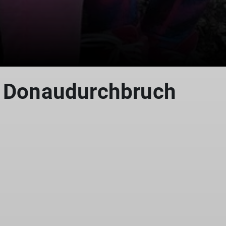
m Donaudurchbruch
© Konstein