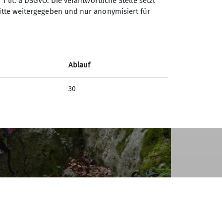
1 lit. a DSGVO. Die verantwortliche Stelle setzt
ritte weitergegeben und nur anonymisiert für
Ablauf
30