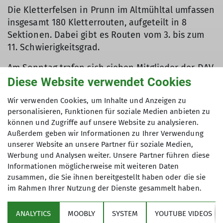
Die Kletterfelsen in Prunn im Altmühltal umfassen
insgesamt 180 Kletterrouten, aufgeteilt in 8
Sektionen. Dabei gibt es Routen vom 3. bis zum
11. Schwierigkeitsgrad.
Am Sonntag trafen sich sieben Mitglieder der DAV
Sektion Dingolfing mit dem Organisator Ludwig
Diese Website verwendet Cookies
Able zur Ausfahrt ins Altmühltal. Dort wollte man
Wir verwenden Cookies, um Inhalte und Anzeigen zu
die Kletterrouten am 35 m hohen Prunner Turm,
personalisieren, Funktionen für soziale Medien anbieten zu
einem markanten Kletterfelsen aus Kalkgestein
können und Zugriffe auf unsere Website zu analysieren.
zwischen Kehlheim und Riedenburg, erkunden.
Außerdem geben wir Informationen zu Ihrer Verwendung
Zuerst erprobten sich die Kletterer an der ca. 18
unserer Website an unsere Partner für soziale Medien,
m hohen Nordseite, dort fand jeder die ihm
Werbung und Analysen weiter. Unsere Partner führen diese
entsprechende Route im 3. bis zum 7.
Informationen möglicherweise mit weiteren Daten
zusammen, die Sie ihnen bereitgestellt haben oder die sie
Schwierigkeitsgrad. Anschließend wollte man an
im Rahmen Ihrer Nutzung der Dienste gesammelt haben.
die beeindruckende 35 m hohe Südostseite
wechseln, die aber leider schon belegt war. So
ANALYTICS
MOOBLY
SYSTEM
YOUTUBE VIDEOS
wanderte man weiter, an den verschiedenen